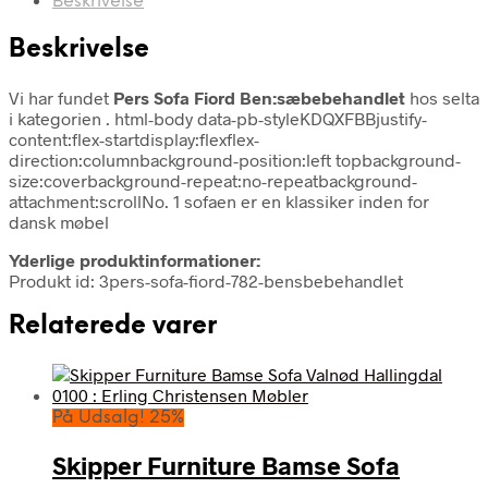
Beskrivelse
Beskrivelse
Vi har fundet
Pers Sofa Fiord Ben:sæbebehandlet
hos selta
i kategorien
. html-body data-pb-styleKDQXFBBjustify-
content:flex-startdisplay:flexflex-
direction:columnbackground-position:left topbackground-
size:coverbackground-repeat:no-repeatbackground-
attachment:scrollNo. 1 sofaen er en klassiker inden for
dansk møbel
Yderlige produktinformationer:
Produkt id: 3pers-sofa-fiord-782-bensbebehandlet
Relaterede varer
På Udsalg! 25%
Skipper Furniture Bamse Sofa