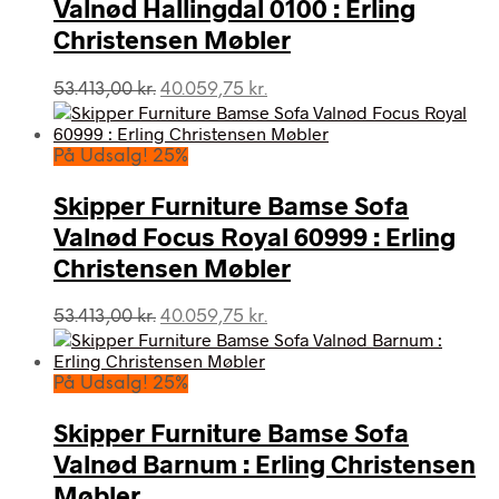
Valnød Hallingdal 0100 : Erling
Christensen Møbler
Den
Den
53.413,00
kr.
40.059,75
kr.
oprindelige
aktuelle
pris
pris
var:
er:
På Udsalg! 25%
53.413,00 kr..
40.059,75 kr..
Skipper Furniture Bamse Sofa
Valnød Focus Royal 60999 : Erling
Christensen Møbler
Den
Den
53.413,00
kr.
40.059,75
kr.
oprindelige
aktuelle
pris
pris
var:
er:
På Udsalg! 25%
53.413,00 kr..
40.059,75 kr..
Skipper Furniture Bamse Sofa
Valnød Barnum : Erling Christensen
Møbler