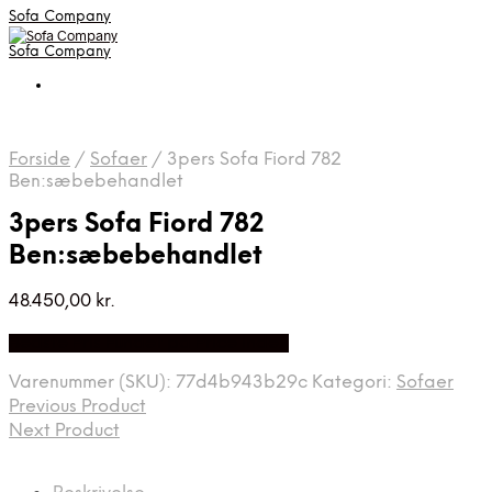
Sofa Company
Sofa Company
Forside
/
Sofaer
/
3pers Sofa Fiord 782
Ben:sæbebehandlet
3pers Sofa Fiord 782
Ben:sæbebehandlet
48.450,00
kr.
Bedste Pris Fundet på Price Index
Varenummer (SKU):
77d4b943b29c
Kategori:
Sofaer
Previous Product
Next Product