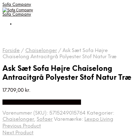
Sofa Company
Sofa Company
Forside
/
Chaiselonger
/
Ask Sæt Sofa Højre
Chaiselong Antracitgrå Polyester Stof Natur Træ
Ask Sæt Sofa Højre Chaiselong
Antracitgrå Polyester Stof Natur Træ
17.709,00
kr.
Bedste Pris Fundet på Price Index
Varenummer (SKU):
5715249015764
Kategorier:
Chaiselonger
,
Sofaer
Varemærke:
Lexpo Living
Previous Product
Next Product