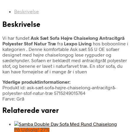
Beskrivelse
Beskrivelse
Vi har fundet
Ask Sæt Sofa Højre Chaiselong Antracitgrå
Polyester Stof Natur Træ
fra
Lexpo Living
hos boboonline i
kategorien
. Denne komfortable Ask sæt 55 U OE sofaer
designet med højre chaiselongog løse rygpuder og
sædehynder. Sofaen er beklædt med antracitgråt polyester
stof, og benene er lavet i naturfarvet træ. En stor sofa, du
kan have fornøjelse af i mange år i stuen
Yderlige produktinformationer:
Produkt id: ask-sæt-sofa-højre-chaiselong-antracitgrå-
polyester-stof-natur-træ 5715249015764
Farve: Grå
Relaterede varer
På Udsalg! 27%