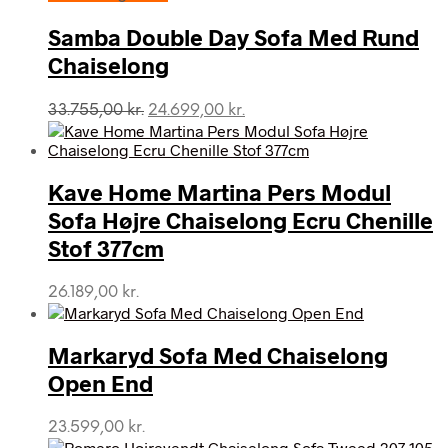
Samba Double Day Sofa Med Rund
Chaiselong
Den
Den
33.755,00
kr.
24.699,00
kr.
oprindelige
aktuelle
pris
pris
var:
er:
Kave Home Martina Pers Modul
33.755,00 kr..
24.699,00 kr..
Sofa Højre Chaiselong Ecru Chenille
Stof 377cm
26.189,00
kr.
Markaryd Sofa Med Chaiselong
Open End
23.599,00
kr.