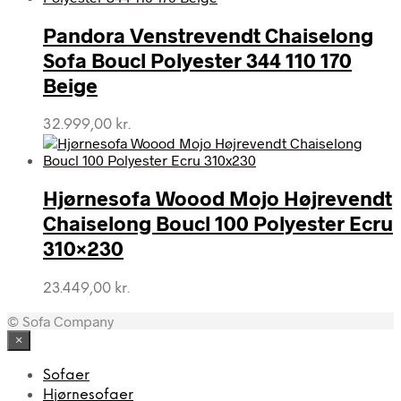
Pandora Venstrevendt Chaiselong
Sofa Boucl Polyester 344 110 170
Beige
32.999,00
kr.
Hjørnesofa Woood Mojo Højrevendt
Chaiselong Boucl 100 Polyester Ecru
310×230
23.449,00
kr.
© Sofa Company
×
Sofaer
Hjørnesofaer