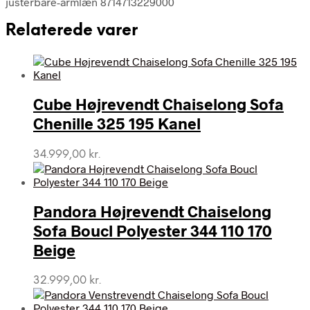
justerbare-armlæn 8714713229000
Relaterede varer
Cube Højrevendt Chaiselong Sofa
Chenille 325 195 Kanel
34.999,00
kr.
Pandora Højrevendt Chaiselong
Sofa Boucl Polyester 344 110 170
Beige
32.999,00
kr.