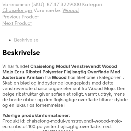
Varenummer (SKU):
8714713229000
Kategori:
Chaiselonger
Varemærke:
Woood
Previous Product
Next Product
Beskrivelse
Beskrivelse
Vi har fundet
Chaiselong Modul Venstrevendt Woood
Mojo Ecru Ribstof Polyester Fløjlsagtig Overflade Med
Justerbare Armlæn
fra
Woood
hos likehome i kategorien
.
Skab en blød og indbydende loungeplads med dette
venstrevendte chaiselongue-element fra Woood Mojo. Den
beige ribstruktur giver sofaen et roligt, varmt udtryk, mens
de brede ribber og den fløjlsagtige overflade tilfører dybde
og en luksuriøs fornemmelse i
Yderlige produktinformationer:
Produkt id: chaiselong-modul-venstrevendt-woood-mojo-
ecru-ribstof-100-polyester-fløjlsagtig-overflade-med-