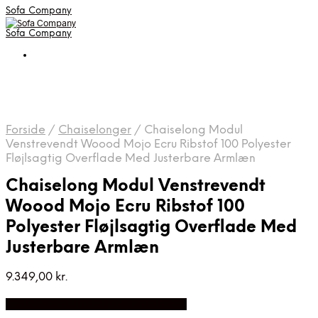
Sofa Company
Sofa Company
Forside
/
Chaiselonger
/
Chaiselong Modul
Venstrevendt Woood Mojo Ecru Ribstof 100 Polyester
Fløjlsagtig Overflade Med Justerbare Armlæn
Chaiselong Modul Venstrevendt
Woood Mojo Ecru Ribstof 100
Polyester Fløjlsagtig Overflade Med
Justerbare Armlæn
9.349,00
kr.
Bedste Pris Fundet på Price Index