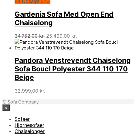
På Udsalg! 27%
pris
pris
var:
er:
Gardenia Sofa Med Open End
38.899,00 kr..
27.229,00 kr..
Chaiselong
Den
Den
34.752,00
kr.
25.499,00
kr.
oprindelige
aktuelle
pris
pris
var:
er:
Pandora Venstrevendt Chaiselong
34.752,00 kr..
25.499,00 kr..
Sofa Boucl Polyester 344 110 170
Beige
32.999,00
kr.
© Sofa Company
×
Sofaer
Hjørnesofaer
Chaiselonger