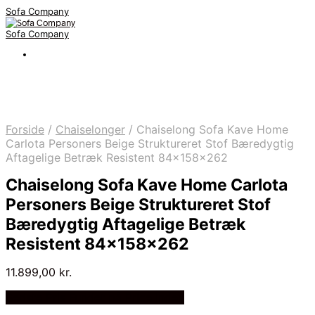
Sofa Company
Sofa Company
Forside
/
Chaiselonger
/
Chaiselong Sofa Kave Home
Carlota Personers Beige Struktureret Stof Bæredygtig
Aftagelige Betræk Resistent 84x158x262
Chaiselong Sofa Kave Home Carlota
Personers Beige Struktureret Stof
Bæredygtig Aftagelige Betræk
Resistent 84x158x262
11.899,00
kr.
Bedste Pris Fundet på Price Index