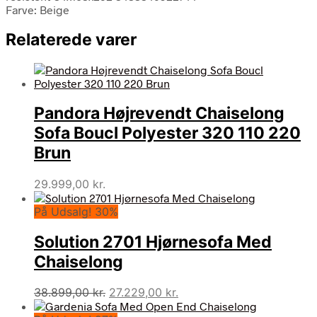
Farve: Beige
Relaterede varer
Pandora Højrevendt Chaiselong
Sofa Boucl Polyester 320 110 220
Brun
29.999,00
kr.
På Udsalg! 30%
Solution 2701 Hjørnesofa Med
Chaiselong
Den
Den
38.899,00
kr.
27.229,00
kr.
oprindelige
aktuelle