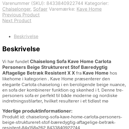
Varenummer (SKU):
8433840922744
Kategorier:
Chaiselonger
,
Sofaer
Varemærke:
Kave Home
Previous Product
Next Product
Beskrivelse
Beskrivelse
Vi har fundet
Chaiselong Sofa Kave Home Carlota
Personers Beige Struktureret Stof Bæredygtig
Aftagelige Betræk Resistent X X
fra
Kave Home
hos
likehome i kategorien
. Kave Home præsenterer den
elegante Carlota chaiselong i en beroligende beige nuance,
en sofa der kombinerer funktion og skønhed i t. Denne tre-
personers sofa er perfekt til både moderne og nordiske
indretningsstilarter, hvilket resulterer i et tidløst mø
Yderlige produktinformationer:
Produkt id: chaiselong-sofa-kave-home-carlota-personers-
beige-struktureret-stof-bæredygtig-aftagelige-betræk-
resistent-84x158x262 8433840922744