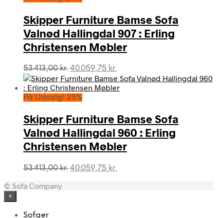
49.996,00 kr..
40.996,00 kr..
Skipper Furniture Bamse Sofa
Valnød Hallingdal 907 : Erling
Christensen Møbler
Den
Den
53.413,00
kr.
40.059,75
kr.
oprindelige
aktuelle
pris
pris
var:
er:
På Udsalg! 25%
53.413,00 kr..
40.059,75 kr..
Skipper Furniture Bamse Sofa
Valnød Hallingdal 960 : Erling
Christensen Møbler
Den
Den
53.413,00
kr.
40.059,75
kr.
oprindelige
aktuelle
© Sofa Company
pris
pris
var:
er:
×
53.413,00 kr..
40.059,75 kr..
Sofaer