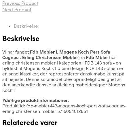
Previous Product
Next Product
Beskrivelse
Beskrivelse
Vi har fundet
Fdb Møbler L Mogens Koch Pers Sofa
Cognac : Erling Christensen Møbler
fra
Fdb Mbler
hos
erling christensen møbler i kategorien
. FDB L43 sofa – en
hyldest til Mogens Kochs tidløse design FDB L43 sofaen er
en sand klassiker, der repræsenterer dansk møbelkunst på
sit højeste. Denne sofamodel blev oprindeligt designet af
den anerkendte danske arkitekt og møbeldesigner Mogens
Koch i
Yderlige produktinformationer:
Produkt id: fdb-møbler-l43-mogens-koch-pers-sofa-cognac-
erling-christensen-møbler 5715054012651
Relaterede varer