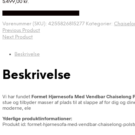
5.499,00
kr.
Bedste Pris Fundet på Price Index
Varenummer (SKU):
4255826815277
Kategorier:
Chaiselo
Previous Product
Next Product
Beskrivelse
Beskrivelse
Vi har fundet
Formet Hjørnesofa Med Vendbar Chaiselong P
stue og tilbyder masser af plads til at slappe af for dig og d
moderne, ele
Yderlige produktinformationer:
Produkt id: formet-hjørnesofa-med-vendbar-chaiselong-pols