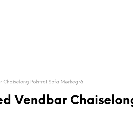
 Chaiselong Polstret Sofa Mørkegrå
d Vendbar Chaiselong