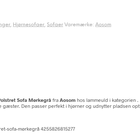
nger
,
Hjørnesofaer
,
Sofaer
Varemærke:
Aosom
olstret Sofa Mørkegrå
fra
Aosom
hos lammeuld i kategorien
.
ine gæster. Den passer perfekt i hjørner og udnytter pladsen op
tret-sofa-mørkegrå 4255826815277