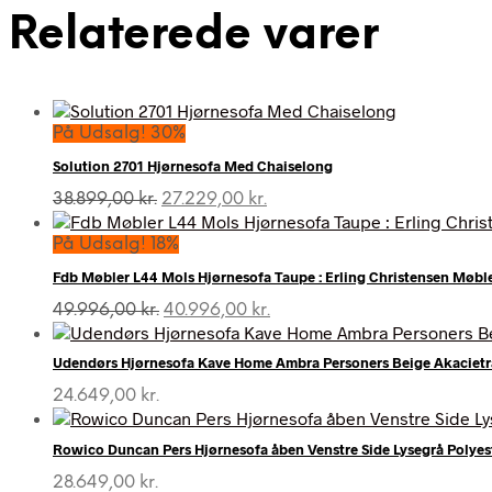
Relaterede varer
På Udsalg! 30%
Solution 2701 Hjørnesofa Med Chaiselong
Den
Den
38.899,00
kr.
27.229,00
kr.
oprindelige
aktuelle
pris
pris
På Udsalg! 18%
var:
er:
Fdb Møbler L44 Mols Hjørnesofa Taupe : Erling Christensen Møbl
38.899,00 kr..
27.229,00 kr..
Den
Den
49.996,00
kr.
40.996,00
kr.
oprindelige
aktuelle
pris
pris
Udendørs Hjørnesofa Kave Home Ambra Personers Beige Akacie
var:
er:
49.996,00 kr..
40.996,00 kr..
24.649,00
kr.
Rowico Duncan Pers Hjørnesofa åben Venstre Side Lysegrå Polyeste
28.649,00
kr.