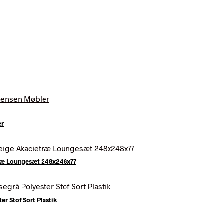
er
træ Loungesæt 248x248x77
r Stof Sort Plastik