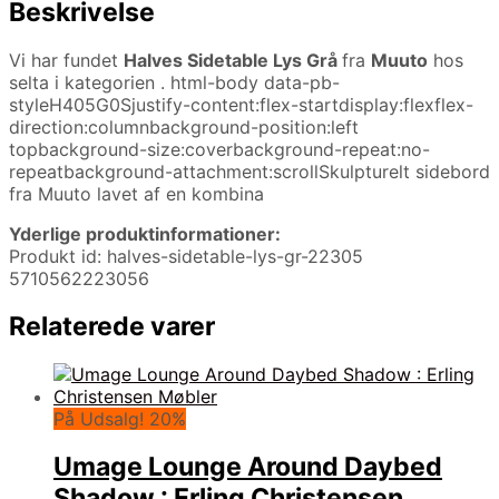
Beskrivelse
Vi har fundet
Halves Sidetable Lys Grå
fra
Muuto
hos
selta i kategorien
. html-body data-pb-
styleH405G0Sjustify-content:flex-startdisplay:flexflex-
direction:columnbackground-position:left
topbackground-size:coverbackground-repeat:no-
repeatbackground-attachment:scrollSkulpturelt sidebord
fra Muuto lavet af en kombina
Yderlige produktinformationer:
Produkt id: halves-sidetable-lys-gr-22305
5710562223056
Relaterede varer
På Udsalg! 20%
Umage Lounge Around Daybed
Shadow : Erling Christensen