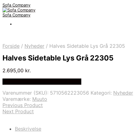
Sofa Company
Sofa Company
Forside
/
Nyheder
/
Halves Sidetable Lys Grå 22305
Halves Sidetable Lys Grå 22305
2.695,00
kr.
Bedste Pris Fundet på Price Index
Varenummer (SKU):
5710562223056
Kategori:
Nyheder
Varemærke:
Muuto
Previous Product
Next Product
Beskrivelse