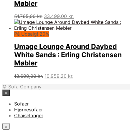
Møbler
Den
Den
51.765,00
kr.
33.499,00
kr.
oprindelige
aktuelle
pris
pris
var:
er:
På Udsalg! 20%
51.765,00 kr..
33.499,00 kr..
Umage Lounge Around Daybed
White Sands : Erling Christensen
Møbler
Den
Den
13.699,00
kr.
10.959,20
kr.
oprindelige
aktuelle
© Sofa Company
pris
pris
×
var:
er:
13.699,00 kr..
10.959,20 kr..
Sofaer
Hjørnesofaer
Chaiselonger
×