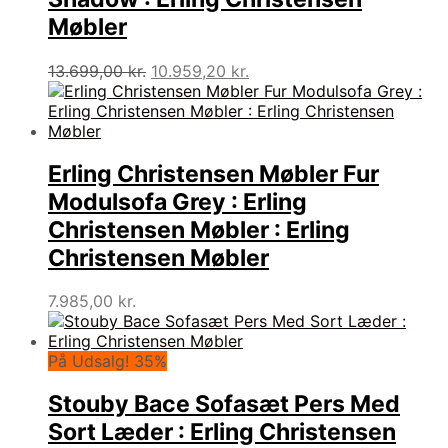
Møbler
Den
Den
13.699,00
kr.
10.959,20
kr.
oprindelige
aktuelle
pris
pris
var:
er:
13.699,00 kr..
10.959,20 kr..
Erling Christensen Møbler Fur
Modulsofa Grey : Erling
Christensen Møbler : Erling
Christensen Møbler
7.985,00
kr.
På Udsalg! 35%
Stouby Bace Sofasæt Pers Med
Sort Læder : Erling Christensen