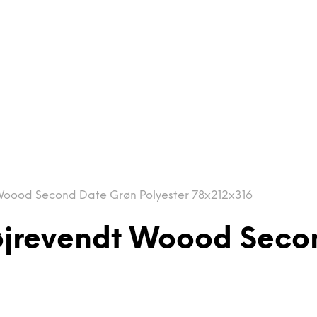
Woood Second Date Grøn Polyester 78x212x316
øjrevendt Woood Seco