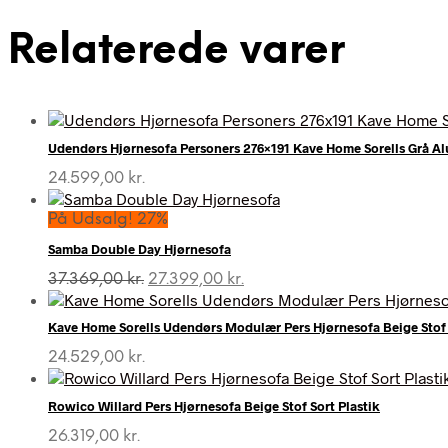
Relaterede varer
Udendørs Hjørnesofa Personers 276×191 Kave Home Sorells Grå 
24.599,00
kr.
På Udsalg! 27%
Samba Double Day Hjørnesofa
Den
Den
37.369,00
kr.
27.399,00
kr.
oprindelige
aktuelle
pris
pris
Kave Home Sorells Udendørs Modulær Pers Hjørnesofa Beige Sto
var:
er:
37.369,00 kr..
27.399,00 kr..
24.529,00
kr.
Rowico Willard Pers Hjørnesofa Beige Stof Sort Plastik
26.319,00
kr.