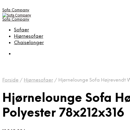
Sofa Company
Sofa Company
Sofaer
Hjørnesofaer
Chaiselonger
Forside
/
Hjørnesofaer
/
Hjørnelounge Sofa Højrevendt 
Hjørnelounge Sofa H
Polyester 78x212x316