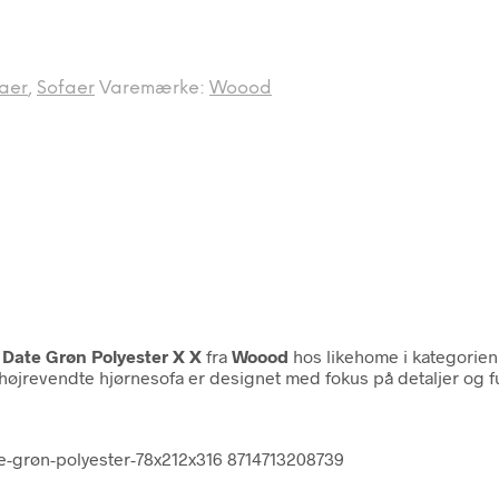
aer
,
Sofaer
Varemærke:
Woood
Date Grøn Polyester X X
fra
Woood
hos likehome i kategorie
 højrevendte hjørnesofa er designet med fokus på detaljer og fun
e-grøn-polyester-78x212x316 8714713208739