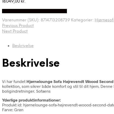
18.049,00
kr.
Bedste Pris Fundet på Price Index
Varenummer (SKU):
8714713208739
Kategorier:
Hjørnesof
Previous Product
Next Product
Beskrivelse
Beskrivelse
Vi har fundet
Hjørnelounge Sofa Højrevendt Woood Second 
kollektion, som sikrer både komfort og stil til dit hjem. Denne
boligindretninger. Sofaens
Yderlige produktinformationer:
Produkt id: hjørnelounge-sofa-højrevendt-woood-second-dat
Farve: Grøn