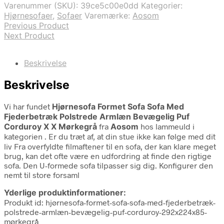
Varenummer (SKU):
39ce5c00e0dd
Kategorier:
Hjørnesofaer
,
Sofaer
Varemærke:
Aosom
Previous Product
Next Product
Beskrivelse
Beskrivelse
Vi har fundet
Hjørnesofa Formet Sofa Sofa Med
Fjederbetræk Polstrede Armlæn Bevægelig Puf
Corduroy X X Mørkegrå
fra
Aosom
hos lammeuld i
kategorien
. Er du træt af, at din stue ikke kan følge med dit
liv Fra overfyldte filmaftener til en sofa, der kan klare meget
brug, kan det ofte være en udfordring at finde den rigtige
sofa. Den U-formede sofa tilpasser sig dig. Konfigurer den
nemt til store forsaml
Yderlige produktinformationer:
Produkt id: hjørnesofa-formet-sofa-sofa-med-fjederbetræk-
polstrede-armlæn-bevægelig-puf-corduroy-292x224x85-
mørkegrå