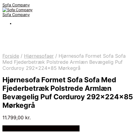
Sofa Company
Sofa Company
Forside
/
Hjørnesofaer
/
Hjørnesofa Formet Sofa Sofa
Med Fjederbetræk Polstrede Armlæn Bevægelig Puf
Corduroy 292x224x85 Mørkegrå
Hjørnesofa Formet Sofa Sofa Med
Fjederbetræk Polstrede Armlæn
Bevægelig Puf Corduroy 292x224x85
Mørkegrå
11.799,00
kr.
Bedste Pris Fundet på Price Index