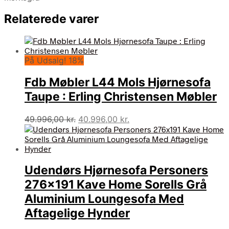
Relaterede varer
På Udsalg! 18%
Fdb Møbler L44 Mols Hjørnesofa
Taupe : Erling Christensen Møbler
Den
Den
49.996,00
kr.
40.996,00
kr.
oprindelige
aktuelle
pris
pris
var:
er:
49.996,00 kr..
40.996,00 kr..
Udendørs Hjørnesofa Personers
276×191 Kave Home Sorells Grå
Aluminium Loungesofa Med
Aftagelige Hynder