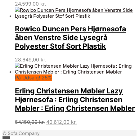
24.599,00
kr.
Rowico Duncan Pers Hjørnesofa
åben Venstre Side Lysegrå
Polyester Stof Sort Plastik
28.649,00
kr.
På Udsalg! 25%
Erling Christensen Møbler Lazy
Hjørnesofa : Erling Christensen
Møbler : Erling Christensen Møbler
Den
Den
54.150,00
kr.
40.612,00
kr.
oprindelige
aktuelle
© Sofa Company
pris
pris