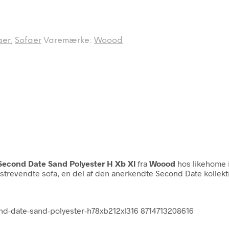
aer
,
Sofaer
Varemærke:
Woood
econd Date Sand Polyester H Xb Xl
fra
Woood
hos likehome 
evendte sofa, en del af den anerkendte Second Date kollektion,
nd-date-sand-polyester-h78xb212xl316 8714713208616