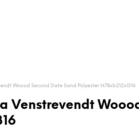
vendt Woood Second Date Sand Polyester H78xb212xl316
fa Venstrevendt Wooo
316