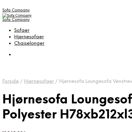
Sofa Company
Sofa Company
Sofaer
Hjørnesofaer
Chaiselonger
Forside
/
Hjørnesofaer
/
Hjørnesofa Loungesofa Venstre
Hjørnesofa Loungeso
Polyester H78xb212xl