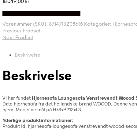
18.049,00
kr.
Bedste Pris Fundet på Price Index
Varenummer (SKU):
8714713208616
Kategorier:
Hjørnesof
Previous Product
Next Product
Beskrivelse
Beskrivelse
Vi har fundet
Hjørnesofa Loungesofa Venstrevendt Woood S
Date hjørnesofa fra det hollandske brand WOOOD. Denne venstr
hjem. Med sine mål på H78xB212xL3
Yderlige produktinformationer:
Produkt id: hjørnesofa-loungesofa-venstrevendt-woood-seco