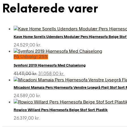
Relaterede varer
Kave Home Sorells Udendørs Modulær Pers Hjørnesofa Beige Sto
24.529,00
kr.
På Udsalg! 25%
Symfoni 2019 Hjørnesofa Med Chaiselong
Den
Den
41.411,00
kr.
31.058,00
kr.
oprindelige
aktuelle
pris
pris
Micadoni Mamaia Pers Hjørnesofa Venstre Lysegrå Fløjl Stof Sort 
var:
er:
41.411,00 kr..
31.058,00 kr..
24.589,00
kr.
Rowico Willard Pers Hjørnesofa Beige Stof Sort Plastik
26.319,00
kr.