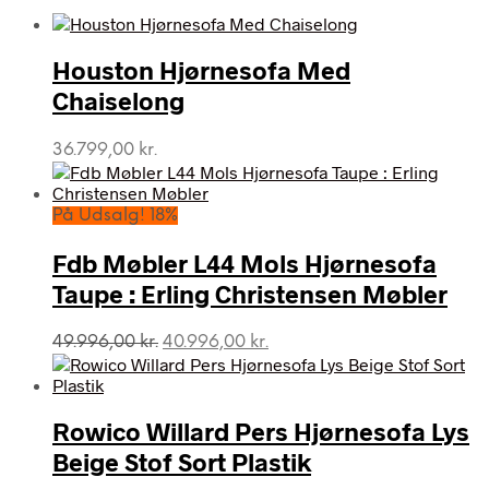
Houston Hjørnesofa Med
Chaiselong
36.799,00
kr.
På Udsalg! 18%
Fdb Møbler L44 Mols Hjørnesofa
Taupe : Erling Christensen Møbler
Den
Den
49.996,00
kr.
40.996,00
kr.
oprindelige
aktuelle
pris
pris
var:
er:
Rowico Willard Pers Hjørnesofa Lys
49.996,00 kr..
40.996,00 kr..
Beige Stof Sort Plastik