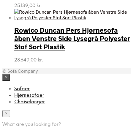
25.139,00
kr.
Rowico Duncan Pers Hjørnesofa
åben Venstre Side Lysegrå Polyester
Stof Sort Plastik
28.649,00
kr.
© Sofa Company
×
Sofaer
Hjørnesofaer
Chaiselonger
×
What are you looking for?