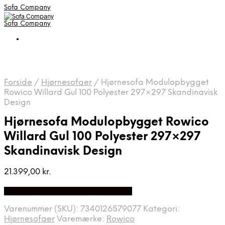
Sofa Company
Sofa Company
Forside
/
Hjørnesofaer
/
Hjørnesofa Modulopbygget
Rowico Willard Gul 100 Polyester 297×297 Skandinavisk
Design
Hjørnesofa Modulopbygget Rowico
Willard Gul 100 Polyester 297×297
Skandinavisk Design
21.399,00
kr.
Bedste Pris Fundet på Price Index
Varenummer (SKU):
7340126579077
Kategori:
Hjørnesofaer
Varemærke:
Rowico