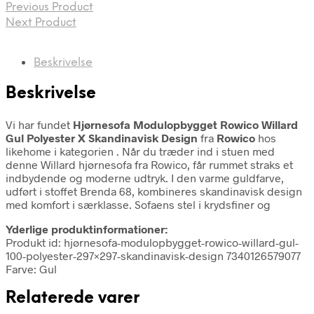
Previous Product
Next Product
Beskrivelse
Beskrivelse
Vi har fundet
Hjørnesofa Modulopbygget Rowico Willard
Gul Polyester X Skandinavisk Design
fra
Rowico
hos
likehome i kategorien
. Når du træder ind i stuen med
denne Willard hjørnesofa fra Rowico, får rummet straks et
indbydende og moderne udtryk. I den varme guldfarve,
udført i stoffet Brenda 68, kombineres skandinavisk design
med komfort i særklasse. Sofaens stel i krydsfiner og
Yderlige produktinformationer:
Produkt id: hjørnesofa-modulopbygget-rowico-willard-gul-
100-polyester-297×297-skandinavisk-design 7340126579077
Farve: Gul
Relaterede varer