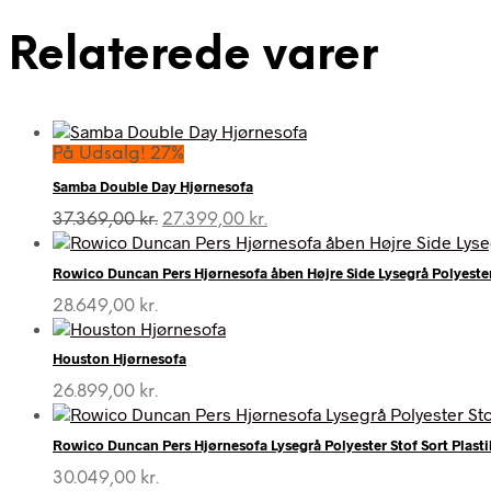
Relaterede varer
På Udsalg! 27%
Samba Double Day Hjørnesofa
Den
Den
37.369,00
kr.
27.399,00
kr.
oprindelige
aktuelle
pris
pris
Rowico Duncan Pers Hjørnesofa åben Højre Side Lysegrå Polyester 
var:
er:
37.369,00 kr..
27.399,00 kr..
28.649,00
kr.
Houston Hjørnesofa
26.899,00
kr.
Rowico Duncan Pers Hjørnesofa Lysegrå Polyester Stof Sort Plasti
30.049,00
kr.