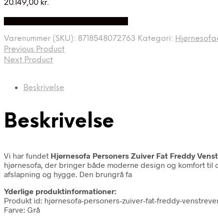
20.149,00
kr.
Bedste Pris Fundet på Price Index
Varenummer (SKU):
8718548072763
Kategori:
Hjørnesofa
Previous Product
Next Product
Beskrivelse
Beskrivelse
Vi har fundet
Hjørnesofa Personers Zuiver Fat Freddy Vens
hjørnesofa, der bringer både moderne design og komfort til di
afslapning og hygge. Den brungrå fa
Yderlige produktinformationer:
Produkt id: hjørnesofa-personers-zuiver-fat-freddy-venstre
Farve: Grå