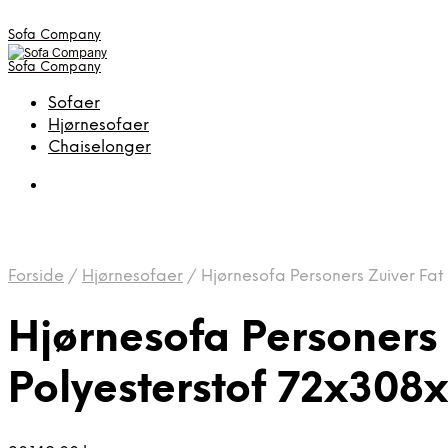
Sofa Company
Sofa Company
Sofaer
Hjørnesofaer
Chaiselonger
Forside
/
Hjørnesofaer
/
Hjørnesofa Personers Zuiver Fat
Hjørnesofa Personers
Polyesterstof 72x308