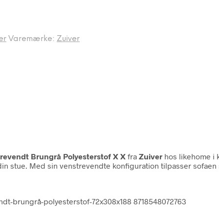
er
Varemærke:
Zuiver
trevendt Brungrå Polyesterstof X X
fra
Zuiver
hos likehome i 
n stue. Med sin venstrevendte konfiguration tilpasser sofaen s
vendt-brungrå-polyesterstof-72x308x188 8718548072763