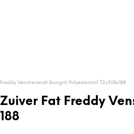
 Freddy Venstrevendt Brungrå Polyesterstof 72x308x188
 Zuiver Fat Freddy Ven
x188