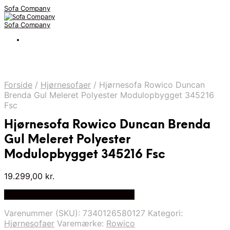
Sofa Company
Sofa Company
Forside
/
Hjørnesofaer
/
Hjørnesofa Rowico Duncan
Brenda Gul Meleret Polyester Modulopbygget 345216
Fsc
Hjørnesofa Rowico Duncan Brenda
Gul Meleret Polyester
Modulopbygget 345216 Fsc
19.299,00
kr.
Bedste Pris Fundet på Price Index
Varenummer (SKU):
7340126580127
Kategori:
Hjørnesofaer
Varemærke:
Rowico