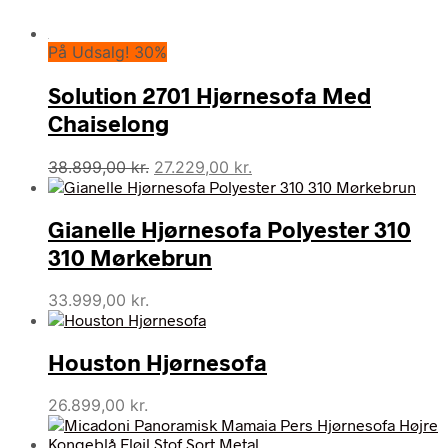
På Udsalg! 30%
Solution 2701 Hjørnesofa Med
Chaiselong
Den
Den
38.899,00
kr.
27.229,00
kr.
oprindelige
aktuelle
pris
pris
Gianelle Hjørnesofa Polyester 310
var:
er:
38.899,00 kr..
27.229,00 kr..
310 Mørkebrun
33.999,00
kr.
Houston Hjørnesofa
26.899,00
kr.