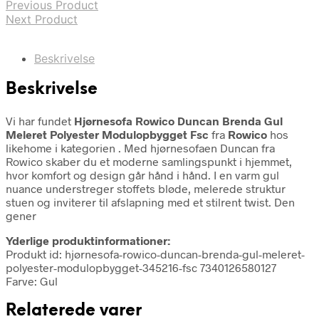
Previous Product
Next Product
Beskrivelse
Beskrivelse
Vi har fundet
Hjørnesofa Rowico Duncan Brenda Gul
Meleret Polyester Modulopbygget Fsc
fra
Rowico
hos
likehome i kategorien
. Med hjørnesofaen Duncan fra
Rowico skaber du et moderne samlingspunkt i hjemmet,
hvor komfort og design går hånd i hånd. I en varm gul
nuance understreger stoffets bløde, melerede struktur
stuen og inviterer til afslapning med et stilrent twist. Den
gener
Yderlige produktinformationer:
Produkt id: hjørnesofa-rowico-duncan-brenda-gul-meleret-
polyester-modulopbygget-345216-fsc 7340126580127
Farve: Gul
Relaterede varer