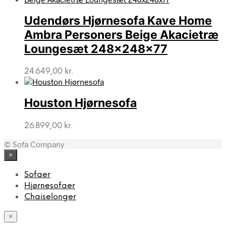
var:
er:
Udendørs Hjørnesofa Kave Home
49.996,00 kr..
40.996,00 kr..
Ambra Personers Beige Akacietræ
Loungesæt 248x248x77
24.649,00
kr.
Houston Hjørnesofa
26.899,00
kr.
© Sofa Company
×
Sofaer
Hjørnesofaer
Chaiselonger
×