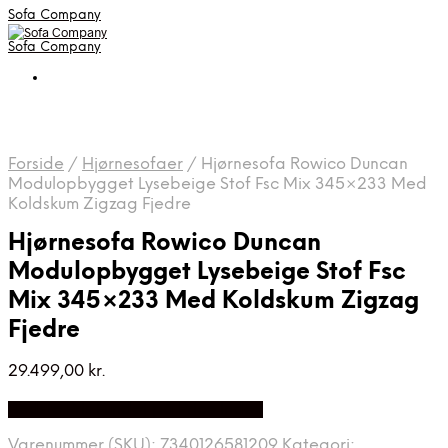
Sofa Company
Sofa Company
Forside
/
Hjørnesofaer
/
Hjørnesofa Rowico Duncan
Modulopbygget Lysebeige Stof Fsc Mix 345×233 Med
Koldskum Zigzag Fjedre
Hjørnesofa Rowico Duncan
Modulopbygget Lysebeige Stof Fsc
Mix 345×233 Med Koldskum Zigzag
Fjedre
29.499,00
kr.
Bedste Pris Fundet på Price Index
Varenummer (SKU):
7340126581209
Kategori: