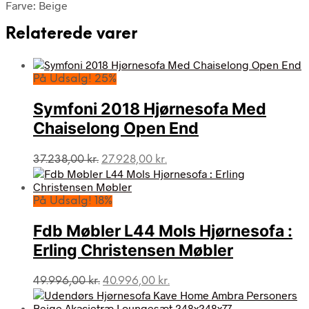
Farve: Beige
Relaterede varer
På Udsalg! 25%
Symfoni 2018 Hjørnesofa Med
Chaiselong Open End
Den
Den
37.238,00
kr.
27.928,00
kr.
oprindelige
aktuelle
pris
pris
var:
er:
På Udsalg! 18%
37.238,00 kr..
27.928,00 kr..
Fdb Møbler L44 Mols Hjørnesofa :
Erling Christensen Møbler
Den
Den
49.996,00
kr.
40.996,00
kr.
oprindelige
aktuelle
pris
pris