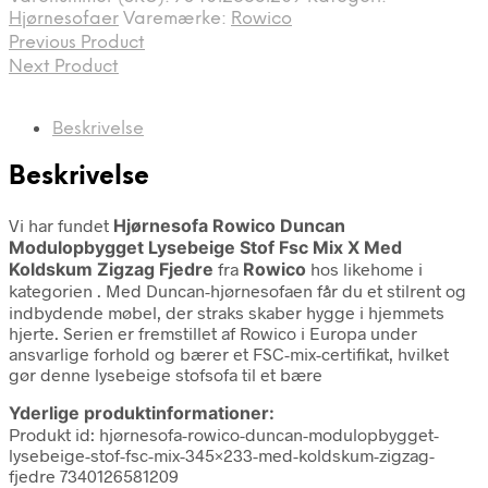
Hjørnesofaer
Varemærke:
Rowico
Previous Product
Next Product
Beskrivelse
Beskrivelse
Vi har fundet
Hjørnesofa Rowico Duncan
Modulopbygget Lysebeige Stof Fsc Mix X Med
Koldskum Zigzag Fjedre
fra
Rowico
hos likehome i
kategorien
. Med Duncan-hjørnesofaen får du et stilrent og
indbydende møbel, der straks skaber hygge i hjemmets
hjerte. Serien er fremstillet af Rowico i Europa under
ansvarlige forhold og bærer et FSC-mix-certifikat, hvilket
gør denne lysebeige stofsofa til et bære
Yderlige produktinformationer:
Produkt id: hjørnesofa-rowico-duncan-modulopbygget-
lysebeige-stof-fsc-mix-345×233-med-koldskum-zigzag-
fjedre 7340126581209