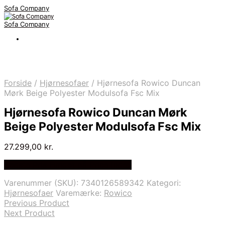
Sofa Company
Sofa Company
Forside
/
Hjørnesofaer
/
Hjørnesofa Rowico Duncan
Mørk Beige Polyester Modulsofa Fsc Mix
Hjørnesofa Rowico Duncan Mørk
Beige Polyester Modulsofa Fsc Mix
27.299,00
kr.
Bedste Pris Fundet på Price Index
Varenummer (SKU):
7340126589342
Kategori:
Hjørnesofaer
Varemærke:
Rowico
Previous Product
Next Product