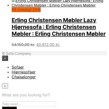
På Udsalg! 25%
Erling Christensen Møbler Lazy
Hjørnesofa : Erling Christensen
Møbler : Erling Christensen Møbler
Den
Den
54.150,00
kr.
40.612,00
kr.
oprindelige
aktuelle
© Sofa Company
pris
pris
×
var:
er:
54.150,00 kr..
40.612,00 kr..
Sofaer
Hjørnesofaer
Chaiselonger
×
What are you looking for?