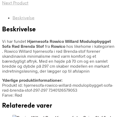
Next Product
Beskrivelse
Beskrivelse
Vi har fundet
Hjørnesofa Rowico Willard Modulopbygget
Sofa Rød Brenda Stof
fra
Rowico
hos likehome i kategorien
. Rowico Willard hjørnesofa i rød Brenda-stof forener
skandinavisk minimalisme med varm komfort og et
bæredygtigt aftryk. Med en højde på 70 cm og en samlet
bredde og dybde på 297 cm skaber modellen en markant
indretningsløsning, der lægger op til afslapnin
Yderlige produktinformationer:
Produkt id: hjørnesofa-rowico-willard-modulopbygget-sofa-
rød-brenda-stof-297-297 7340126579053
Farve: Rød
Relaterede varer