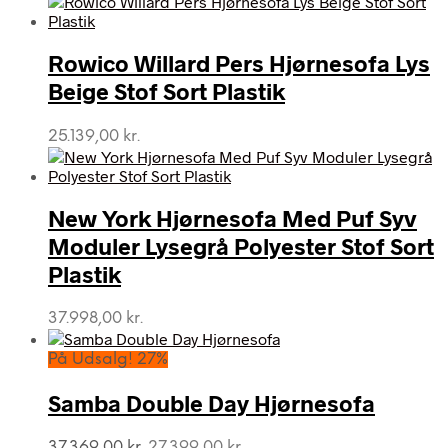
Rowico Willard Pers Hjørnesofa Lys
Beige Stof Sort Plastik
25.139,00
kr.
New York Hjørnesofa Med Puf Syv
Moduler Lysegrå Polyester Stof Sort
Plastik
37.998,00
kr.
På Udsalg! 27%
Samba Double Day Hjørnesofa
Den
Den
37.369,00
kr.
27.399,00
kr.