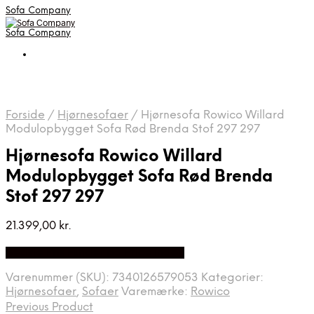
Sofa Company
Sofa Company
Forside
/
Hjørnesofaer
/
Hjørnesofa Rowico Willard
Modulopbygget Sofa Rød Brenda Stof 297 297
Hjørnesofa Rowico Willard
Modulopbygget Sofa Rød Brenda
Stof 297 297
21.399,00
kr.
Bedste Pris Fundet på Price Index
Varenummer (SKU):
7340126579053
Kategorier:
Hjørnesofaer
,
Sofaer
Varemærke:
Rowico
Previous Product