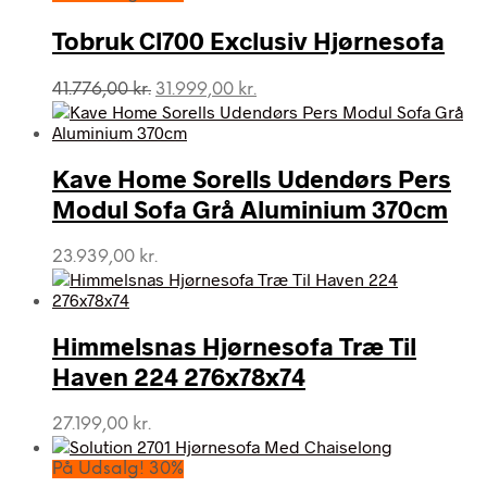
Tobruk Cl700 Exclusiv Hjørnesofa
Den
Den
41.776,00
kr.
31.999,00
kr.
oprindelige
aktuelle
pris
pris
var:
er:
Kave Home Sorells Udendørs Pers
41.776,00 kr..
31.999,00 kr..
Modul Sofa Grå Aluminium 370cm
23.939,00
kr.
Himmelsnas Hjørnesofa Træ Til
Haven 224 276x78x74
27.199,00
kr.
På Udsalg! 30%