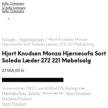
Sofa Company
Sofa Company
Forside
/
Hjørnesofaer
/
Hjort Knudsen Monza
Hjørnesofa Sort Soleda Læder 272 221 Møbelsalg
Hjort Knudsen Monza Hjørnesofa Sort
Soleda Læder 272 221 Møbelsalg
27.065,00
kr.
Bedste Pris Fundet på Price Index
Varenummer (SKU):
ee1d54fef77b
Kategorier:
Hjørnesofaer
,
Sofaer
Varemærke:
Hjort Knudsen
Previous Product
Next Product