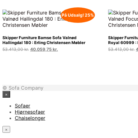
På Udsalg! 25%
Skipper Furniture Bamse Sofa Valnød
Skipper Furnit
Hallingdal 180 : Erling Christensen Møbler
Royal 60999 : 
Den
Den
53.413,00
kr.
40.059,75
kr.
53.413,00
kr.
oprindelige
aktuelle
o
pris
pris
p
var:
er:
v
53.413,00 kr..
40.059,75 kr..
5
© Sofa Company
×
Sofaer
Hjørnesofaer
Chaiselonger
×