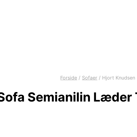
Forside
/
Sofaer
/
Hjort Knudsen 
 Sofa Semianilin Læder