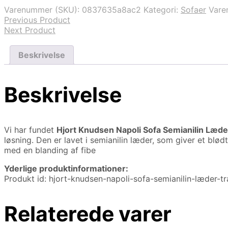
39.995,00 kr..
27.995,00 kr..
Varenummer (SKU):
0837635a8ac2
Kategori:
Sofaer
Var
Previous Product
Next Product
Beskrivelse
Beskrivelse
Vi har fundet
Hjort Knudsen Napoli Sofa Semianilin Læd
løsning. Den er lavet i semianilin læder, som giver et bl
med en blanding af fibe
Yderlige produktinformationer:
Produkt id: hjort-knudsen-napoli-sofa-semianilin-læder-
Relaterede varer