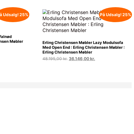
å Udsalg! 25%
På Udsalg! 25%
Valnød
ensen Møbler
Erling Christensen Møbler Lazy Modulsofa
Med Open End : Erling Christensen Møbler :
n
Erling Christensen Møbler
uelle
s
Den
Den
48.195,00
kr.
36.146,00
kr.
oprindelige
aktuelle
059,75 kr..
pris
pris
var:
er:
48.195,00 kr..
36.146,00 kr..