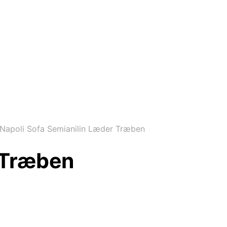
Napoli Sofa Semianilin Læder Træben
 Træben