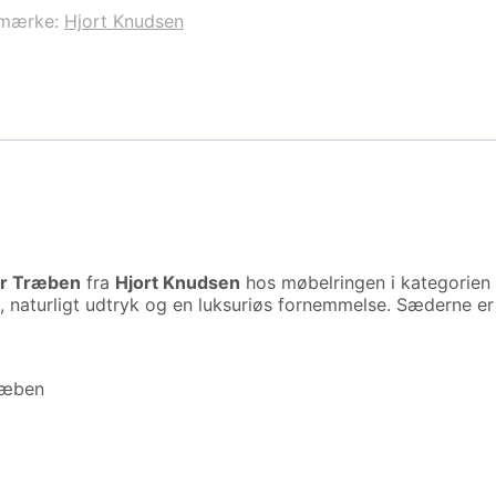
emærke:
Hjort Knudsen
er Træben
fra
Hjort Knudsen
hos møbelringen i kategorien
ødt, naturligt udtryk og en luksuriøs fornemmelse. Sæderne 
træben