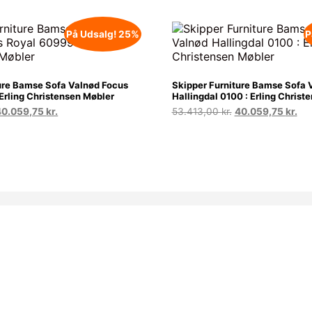
På Udsalg! 25%
P
ure Bamse Sofa Valnød Focus
Skipper Furniture Bamse Sofa 
Erling Christensen Møbler
Hallingdal 0100 : Erling Christ
Den
Den
Den
De
40.059,75
kr.
53.413,00
kr.
40.059,75
kr.
prindelige
aktuelle
oprindelige
akt
ris
pris
pris
pri
ar:
er:
var:
er:
3.413,00 kr..
40.059,75 kr..
53.413,00 kr..
40.