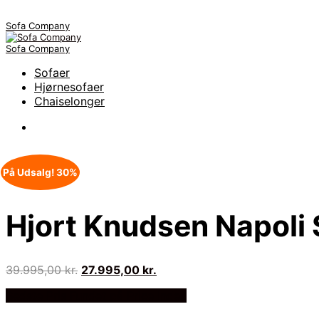
Sofa Company
Sofa Company
Sofaer
Hjørnesofaer
Chaiselonger
På Udsalg! 30%
Hjort Knudsen Napoli
Den
Den
39.995,00
kr.
27.995,00
kr.
oprindelige
aktuelle
Bedste Pris Fundet på Price Index
pris
pris
var:
er: