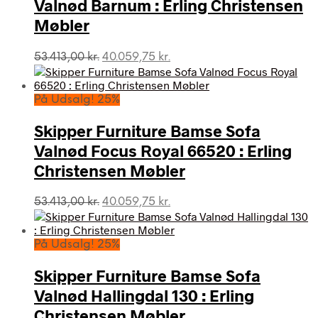
Valnød Barnum : Erling Christensen
Møbler
Den
Den
53.413,00
kr.
40.059,75
kr.
oprindelige
aktuelle
pris
pris
var:
er:
På Udsalg! 25%
53.413,00 kr..
40.059,75 kr..
Skipper Furniture Bamse Sofa
Valnød Focus Royal 66520 : Erling
Christensen Møbler
Den
Den
53.413,00
kr.
40.059,75
kr.
oprindelige
aktuelle
pris
pris
var:
er:
På Udsalg! 25%
53.413,00 kr..
40.059,75 kr..
Skipper Furniture Bamse Sofa
Valnød Hallingdal 130 : Erling
Christensen Møbler