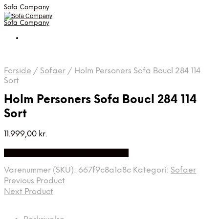
Sofa Company
Sofa Company
Forside
/
Sofaer
/
Holm Personers Sofa Boucl 284 114
Sort
Holm Personers Sofa Boucl 284 114
Sort
11.999,00
kr.
Bedste Pris Fundet på Price Index
Varenummer (SKU):
667f9c8a1a8c
Kategori:
Sofaer
Previous Product
Next Product