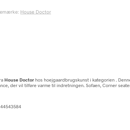
remærke:
House Doctor
ra
House Doctor
hos hoejgaardbrugskunst i kategorien
. Denn
nce, der vil tilføre varme til indretningen. Sofaen, Corner sea
7644543584