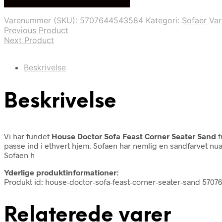
Bedste Pris Fundet på Price Index
pris
pris
var:
er:
Varenummer (SKU):
5707644543584
Kategori:
Sofaer
Va
7.600,00 kr..
5.850,00 kr..
Previous Product
Next Product
Beskrivelse
Beskrivelse
Vi har fundet
House Doctor Sofa Feast Corner Seater Sand
f
passe ind i ethvert hjem. Sofaen har nemlig en sandfarvet nua
Sofaen h
Yderlige produktinformationer:
Produkt id: house-doctor-sofa-feast-corner-seater-sand 570
Relaterede varer