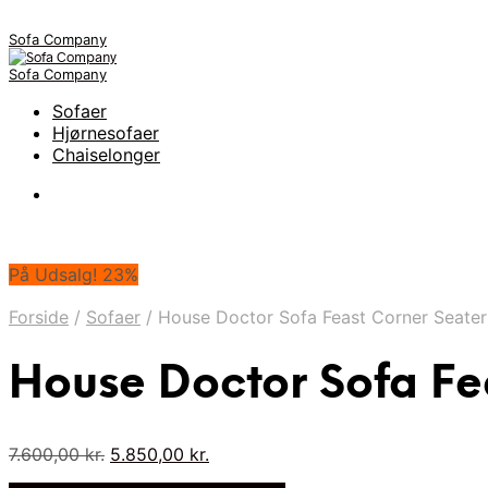
Sofa Company
Sofa Company
Sofaer
Hjørnesofaer
Chaiselonger
På Udsalg! 23%
Forside
/
Sofaer
/
House Doctor Sofa Feast Corner Seate
House Doctor Sofa Fe
Den
Den
7.600,00
kr.
5.850,00
kr.
oprindelige
aktuelle