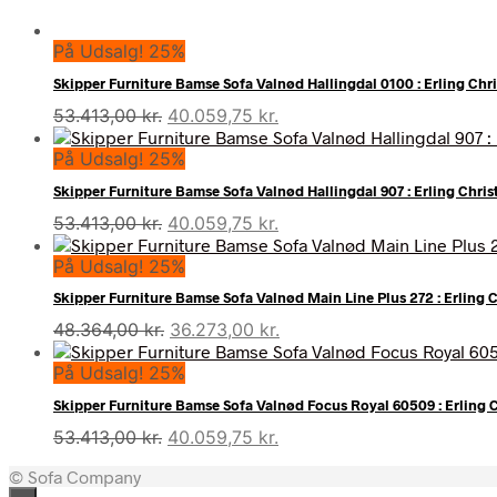
På Udsalg! 25%
Skipper Furniture Bamse Sofa Valnød Hallingdal 0100 : Erling Ch
Den
Den
53.413,00
kr.
40.059,75
kr.
oprindelige
aktuelle
På Udsalg! 25%
pris
pris
var:
er:
Skipper Furniture Bamse Sofa Valnød Hallingdal 907 : Erling Chri
53.413,00 kr..
40.059,75 kr..
Den
Den
53.413,00
kr.
40.059,75
kr.
oprindelige
aktuelle
På Udsalg! 25%
pris
pris
var:
er:
Skipper Furniture Bamse Sofa Valnød Main Line Plus 272 : Erling 
53.413,00 kr..
40.059,75 kr..
Den
Den
48.364,00
kr.
36.273,00
kr.
oprindelige
aktuelle
På Udsalg! 25%
pris
pris
var:
er:
Skipper Furniture Bamse Sofa Valnød Focus Royal 60509 : Erling 
48.364,00 kr..
36.273,00 kr..
Den
Den
53.413,00
kr.
40.059,75
kr.
oprindelige
aktuelle
© Sofa Company
pris
pris