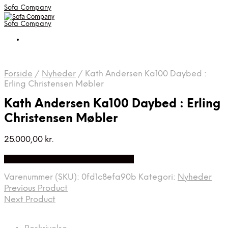
Sofa Company
Sofa Company
Forside
/
Nyheder
/
Kath Andersen Ka100 Daybed :
Erling Christensen Møbler
Kath Andersen Ka100 Daybed : Erling
Christensen Møbler
25.000,00
kr.
Bedste Pris Fundet på Price Index
Varenummer (SKU):
0fd1c8efa90b
Kategori:
Nyheder
Previous Product
Next Product