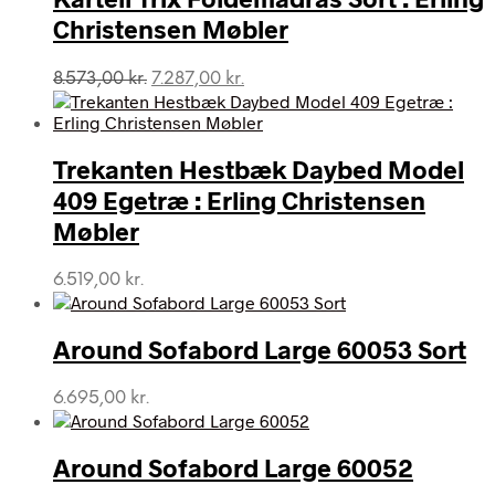
Christensen Møbler
Den
Den
8.573,00
kr.
7.287,00
kr.
oprindelige
aktuelle
pris
pris
var:
er:
Trekanten Hestbæk Daybed Model
8.573,00 kr..
7.287,00 kr..
409 Egetræ : Erling Christensen
Møbler
6.519,00
kr.
Around Sofabord Large 60053 Sort
6.695,00
kr.
Around Sofabord Large 60052