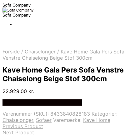
Sofa Company
Sofa Company
Forside
/
Chaiselonger
/
Kave Home Gala Pers Sofa
Venstre Chaiselong Beige Stof 300cm
Kave Home Gala Pers Sofa Venstre
Chaiselong Beige Stof 300cm
22.929,00
kr.
Bedste Pris Fundet på Price Index
Varenummer (SKU):
8433840828183
Kategorier:
Chaiselonger
,
Sofaer
Varemærke:
Kave Home
Previous Product
Next Product