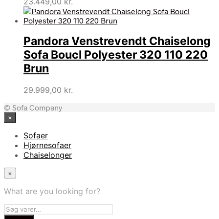
23.449,00
kr.
Pandora Venstrevendt Chaiselong
Sofa Boucl Polyester 320 110 220
Brun
29.999,00
kr.
© Sofa Company
×
Sofaer
Hjørnesofaer
Chaiselonger
×
What are you looking for?