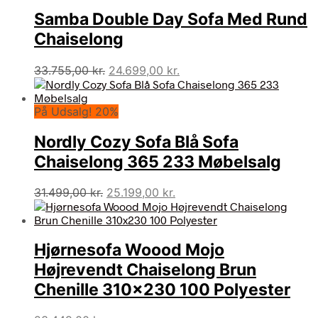
Samba Double Day Sofa Med Rund
Chaiselong
Den
Den
33.755,00
kr.
24.699,00
kr.
oprindelige
aktuelle
pris
pris
På Udsalg! 20%
var:
er:
33.755,00 kr..
24.699,00 kr..
Nordly Cozy Sofa Blå Sofa
Chaiselong 365 233 Møbelsalg
Den
Den
31.499,00
kr.
25.199,00
kr.
oprindelige
aktuelle
pris
pris
var:
er:
Hjørnesofa Woood Mojo
31.499,00 kr..
25.199,00 kr..
Højrevendt Chaiselong Brun
Chenille 310×230 100 Polyester