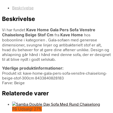
Beskrivelse
Beskrivelse
Vi har fundet
Kave Home Gala Pers Sofa Venstre
Chaiselong Beige Stof Cm
fra
Kave Home
hos
boboonline i kategorien
. Gala-sofaen med generøse
dimensioner, svungne linjer og antibakterielt stof er alt,
hvad du behøver for at gøre dine aftener unikke. Design og
afslapning går hånd i hånd med denne sofa, der er designet
til at blive nydt i godt selskab.
Yderlige produktinformationer:
Produkt id: kave-home-gala-pers-sofa-venstre-chaiselong-
beige-stof-300cm 8433840828183
Farve: Beige
Relaterede varer
På Udsalg! 27%