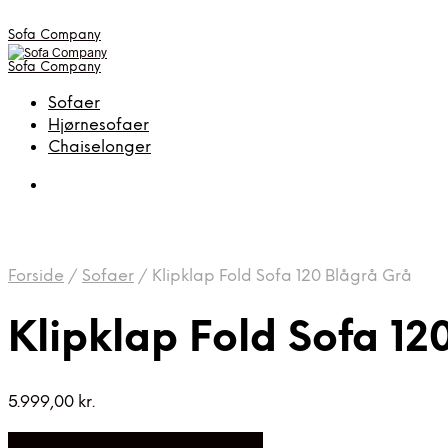
Sofa Company
Sofa Company
Sofaer
Hjørnesofaer
Chaiselonger
Forside
/
Sofaer
/
Klipklap Fold Sofa 120 Blågrå Grå
Klipklap Fold Sofa 12
5.999,00
kr.
Bedste Pris Fundet på Price Index