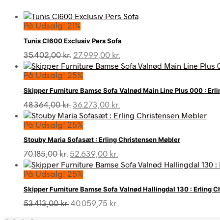
På Udsalg! 21%
Tunis Cl600 Exclusiv Pers Sofa
Den
Den
35.402,00
kr.
27.999,00
kr.
oprindelige
aktuelle
pris
pris
På Udsalg! 25%
var:
er:
Skipper Furniture Bamse Sofa Valnød Main Line Plus 000 : Erl
35.402,00 kr..
27.999,00 kr..
Den
Den
48.364,00
kr.
36.273,00
kr.
oprindelige
aktuelle
pris
pris
På Udsalg! 25%
var:
er:
Stouby Maria Sofasæt : Erling Christensen Møbler
48.364,00 kr..
36.273,00 kr..
Den
Den
70.185,00
kr.
52.639,00
kr.
oprindelige
aktuelle
pris
pris
På Udsalg! 25%
var:
er:
Skipper Furniture Bamse Sofa Valnød Hallingdal 130 : Erling 
70.185,00 kr..
52.639,00 kr..
Den
Den
53.413,00
kr.
40.059,75
kr.
oprindelige
aktuelle