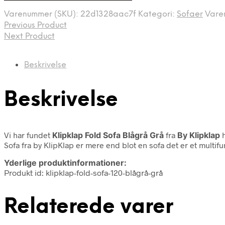
Varenummer (SKU):
22d1328aac7f
Kategori:
Sofaer
Vare
Previous Product
Next Product
Beskrivelse
Beskrivelse
Vi har fundet
Klipklap Fold Sofa Blågrå Grå
fra
By Klipklap
h
Sofa fra by KlipKlap er mere end blot en sofa det er et multif
Yderlige produktinformationer:
Produkt id: klipklap-fold-sofa-120-blågrå-grå
Relaterede varer