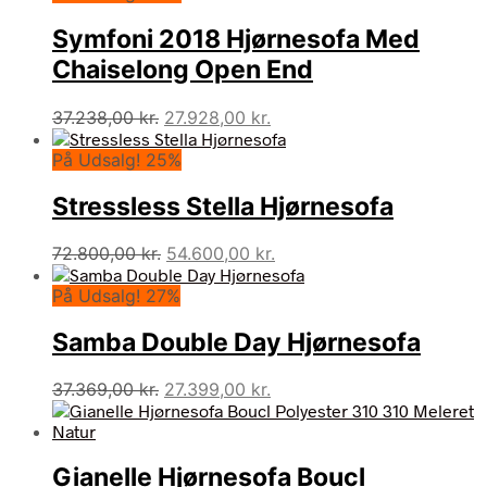
Symfoni 2018 Hjørnesofa Med
Chaiselong Open End
Den
Den
37.238,00
kr.
27.928,00
kr.
oprindelige
aktuelle
På Udsalg! 25%
pris
pris
var:
er:
Stressless Stella Hjørnesofa
37.238,00 kr..
27.928,00 kr..
Den
Den
72.800,00
kr.
54.600,00
kr.
oprindelige
aktuelle
På Udsalg! 27%
pris
pris
var:
er:
Samba Double Day Hjørnesofa
72.800,00 kr..
54.600,00 kr..
Den
Den
37.369,00
kr.
27.399,00
kr.
oprindelige
aktuelle
pris
pris
var:
er:
Gianelle Hjørnesofa Boucl
37.369,00 kr..
27.399,00 kr..