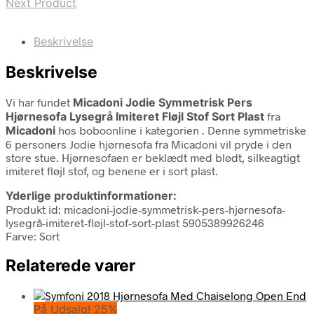
Next Product
Beskrivelse
Beskrivelse
Vi har fundet
Micadoni Jodie Symmetrisk Pers
Hjørnesofa Lysegrå Imiteret Fløjl Stof Sort Plast
fra
Micadoni
hos boboonline i kategorien
. Denne symmetriske
6 personers Jodie hjørnesofa fra Micadoni vil pryde i den
store stue. Hjørnesofaen er beklædt med blødt, silkeagtigt
imiteret fløjl stof, og benene er i sort plast.
Yderlige produktinformationer:
Produkt id: micadoni-jodie-symmetrisk-pers-hjørnesofa-
lysegrå-imiteret-fløjl-stof-sort-plast 5905389926246
Farve: Sort
Relaterede varer
På Udsalg! 25%