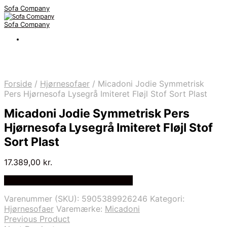
Sofa Company
Sofa Company
Forside
/
Hjørnesofaer
/
Micadoni Jodie Symmetrisk
Pers Hjørnesofa Lysegrå Imiteret Fløjl Stof Sort Plast
Micadoni Jodie Symmetrisk Pers
Hjørnesofa Lysegrå Imiteret Fløjl Stof
Sort Plast
17.389,00
kr.
Bedste Pris Fundet på Price Index
Varenummer (SKU):
5905389926246
Kategori:
Hjørnesofaer
Varemærke:
Micadoni
Previous Product