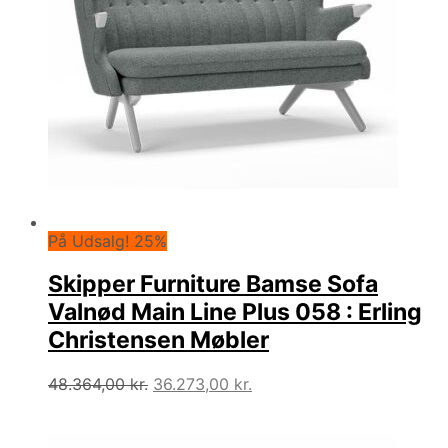
På Udsalg! 25%
Skipper Furniture Bamse Sofa
Valnød Main Line Plus 058 : Erling
Christensen Møbler
Den
Den
48.364,00
kr.
36.273,00
kr.
oprindelige
aktuelle
pris
pris
var:
er: