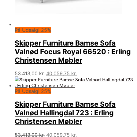
På Udsalg! 25%
Skipper Furniture Bamse Sofa
Valnød Focus Royal 66520 : Erling
Christensen Møbler
Den
Den
53.413,00
kr.
40.059,75
kr.
oprindelige
aktuelle
pris
pris
På Udsalg! 25%
var:
er:
53.413,00 kr..
40.059,75 kr..
Skipper Furniture Bamse Sofa
Valnød Hallingdal 723 : Erling
Christensen Møbler
Den
Den
53.413,00
kr.
40.059,75
kr.