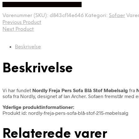
Bedste Pris Fundet på Price Index
pris
pris
var:
er:
Varenummer (SKU):
d843cf14e646
Kategori:
Sofaer
Vare
15.749,00 kr..
10.499,00 kr..
Previous Product
Next Product
Beskrivelse
Beskrivelse
Vi har fundet
Nordly Freja Pers Sofa Blå Stof Møbelsalg
fra
N
sofa fra Nordly, designet af Ian Archer. Sofaen fremstår med
Yderlige produktinformationer:
Produkt id: nordly-freja-pers-sofa-blå-stof-215-møbelsalg
Relaterede varer