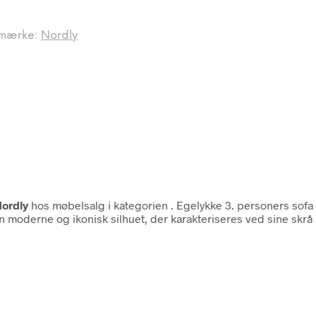
mærke:
Nordly
ordly
hos møbelsalg i kategorien
. Egelykke 3. personers so
 en moderne og ikonisk silhuet, der karakteriseres ved sine sk