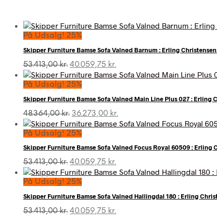
På Udsalg! 25%
Skipper Furniture Bamse Sofa Valnød Barnum : Erling Christense
Den
Den
53.413,00
kr.
40.059,75
kr.
oprindelige
aktuelle
pris
pris
På Udsalg! 25%
var:
er:
Skipper Furniture Bamse Sofa Valnød Main Line Plus 027 : Erling 
53.413,00 kr..
40.059,75 kr..
Den
Den
48.364,00
kr.
36.273,00
kr.
oprindelige
aktuelle
pris
pris
På Udsalg! 25%
var:
er:
Skipper Furniture Bamse Sofa Valnød Focus Royal 60509 : Erling 
48.364,00 kr..
36.273,00 kr..
Den
Den
53.413,00
kr.
40.059,75
kr.
oprindelige
aktuelle
pris
pris
På Udsalg! 25%
var:
er:
Skipper Furniture Bamse Sofa Valnød Hallingdal 180 : Erling Chri
53.413,00 kr..
40.059,75 kr..
Den
Den
53.413,00
kr.
40.059,75
kr.