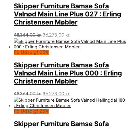
Skipper Furniture Bamse Sofa
Valnød Main Line Plus 027 : Erling
Christensen Møbler
Den
Den
48.364,00
kr.
36.273,00
kr.
oprindelige
aktuelle
pris
pris
var:
er:
På Udsalg! 25%
48.364,00 kr..
36.273,00 kr..
Skipper Furniture Bamse Sofa
Valnød Main Line Plus 000 : Erling
Christensen Møbler
Den
Den
48.364,00
kr.
36.273,00
kr.
oprindelige
aktuelle
pris
pris
var:
er:
På Udsalg! 25%
48.364,00 kr..
36.273,00 kr..
Skipper Furniture Bamse Sofa