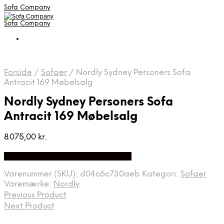
Sofa Company
Sofa Company
Forside
/
Sofaer
/
Nordly Sydney Personers Sofa
Antracit 169 Møbelsalg
Nordly Sydney Personers Sofa
Antracit 169 Møbelsalg
8.075,00
kr.
Bedste Pris Fundet på Price Index
Varenummer (SKU):
d04c6c730aeb
Kategori:
Sofaer
Varemærke:
Nordly
Previous Product
Next Product