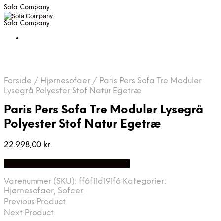
Sofa Company
Sofa Company
Forside
/
Hjørnesofaer
/
Paris Pers Sofa Tre Moduler
Lysegrå Polyester Stof Natur Egetræ
Paris Pers Sofa Tre Moduler Lysegrå
Polyester Stof Natur Egetræ
22.998,00
kr.
Bedste Pris Fundet på Price Index
Varenummer (SKU):
ff6f11d191f6
Kategorier:
Hjørnesofaer
,
Sofaer
Previous Product
Next Product