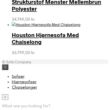
Strukturstof Mønster Mellembrun
Polyester
34.749,00
kr.
Houston Hjørnesofa Med
Chaiselong
36.799,00
kr.
© Sofa Company
×
Sofaer
Hjørnesofaer
Chaiselonger
×
What are you looking for?