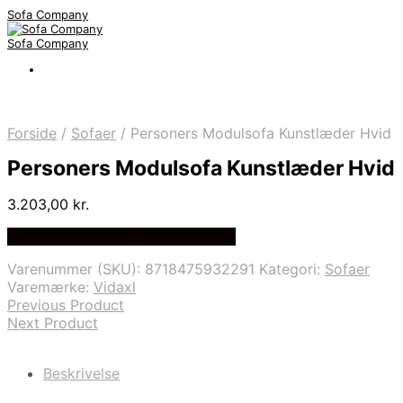
Sofa Company
Sofa Company
Forside
/
Sofaer
/
Personers Modulsofa Kunstlæder Hvid
Personers Modulsofa Kunstlæder Hvid
3.203,00
kr.
Bedste Pris Fundet på Price Index
Varenummer (SKU):
8718475932291
Kategori:
Sofaer
Varemærke:
Vidaxl
Previous Product
Next Product
Beskrivelse