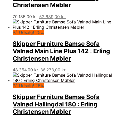
Christensen Møbler
Den
Den
70.185,00
kr.
52.639,00
kr.
oprindelige
aktuelle
pris
pris
var:
er:
På Udsalg! 25%
70.185,00 kr..
52.639,00 kr..
Skipper Furniture Bamse Sofa
Valnød Main Line Plus 142 : Erling
Christensen Møbler
Den
Den
48.364,00
kr.
36.273,00
kr.
oprindelige
aktuelle
pris
pris
var:
er:
På Udsalg! 25%
48.364,00 kr..
36.273,00 kr..
Skipper Furniture Bamse Sofa
Valnød Hallingdal 180 : Erling
Christensen Møbler