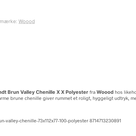
emærke:
Woood
 Brun Valley Chenille X X Polyester
fra
Woood
hos likeh
 brune chenille giver rummet et roligt, hyggeligt udtryk, men
-valley-chenille-73x112x77-100-polyester 8714713230891