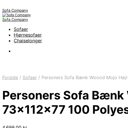
Sofa Company
Sofa Company
Sofaer
Hjørnesofaer
Chaiselonger
Forside
/
Sofaer
/
Personers Sofa Bænk Woood Mojo Højrev
Personers Sofa Bænk 
73x112x77 100 Polyes
4.699,00
kr.