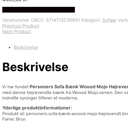
Bedste Pris Fundet på Price Index
Varenummer (SKU):
8714713230891
Kategori:
Sofaer
Var
Previous Product
Next Product
Beskrivelse
Beskrivelse
Vi har fundet
Personers Sofa Bænk Woood Mojo Højrevendt
med denne højrevendte bænk fra Woood Mojo-serien. Den varme
lodrette syninger tilfører et moderne,
Yderlige produktinformationer:
Produkt id: personers-sofa-bænk-woood-mojo-højrevendt-brun
Farve: Brun