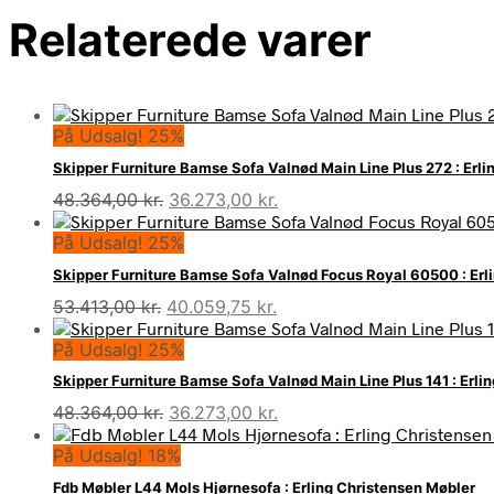
Relaterede varer
På Udsalg! 25%
Skipper Furniture Bamse Sofa Valnød Main Line Plus 272 : Erl
Den
Den
48.364,00
kr.
36.273,00
kr.
oprindelige
aktuelle
På Udsalg! 25%
pris
pris
var:
er:
Skipper Furniture Bamse Sofa Valnød Focus Royal 60500 : Erl
48.364,00 kr..
36.273,00 kr..
Den
Den
53.413,00
kr.
40.059,75
kr.
oprindelige
aktuelle
På Udsalg! 25%
pris
pris
var:
er:
Skipper Furniture Bamse Sofa Valnød Main Line Plus 141 : Erli
53.413,00 kr..
40.059,75 kr..
Den
Den
48.364,00
kr.
36.273,00
kr.
oprindelige
aktuelle
På Udsalg! 18%
pris
pris
var:
er:
Fdb Møbler L44 Mols Hjørnesofa : Erling Christensen Møbler