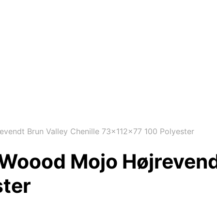
endt Brun Valley Chenille 73x112x77 100 Polyester
Woood Mojo Højrevendt
ter