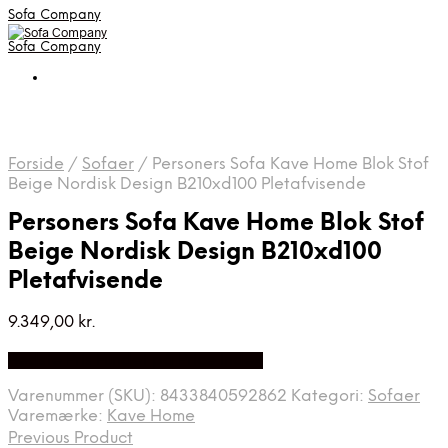
Sofa Company
Sofa Company
Forside
/
Sofaer
/
Personers Sofa Kave Home Blok Stof
Beige Nordisk Design B210xd100 Pletafvisende
Personers Sofa Kave Home Blok Stof
Beige Nordisk Design B210xd100
Pletafvisende
9.349,00
kr.
Bedste Pris Fundet på Price Index
Varenummer (SKU):
8433840592862
Kategori:
Sofaer
Varemærke:
Kave Home
Previous Product