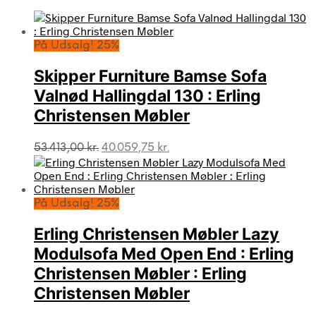
På Udsalg! 25%
Skipper Furniture Bamse Sofa
Valnød Hallingdal 130 : Erling
Christensen Møbler
Den
Den
53.413,00
kr.
40.059,75
kr.
oprindelige
aktuelle
pris
pris
var:
er:
53.413,00 kr..
40.059,75 kr..
På Udsalg! 25%
Erling Christensen Møbler Lazy
Modulsofa Med Open End : Erling
Christensen Møbler : Erling
Christensen Møbler