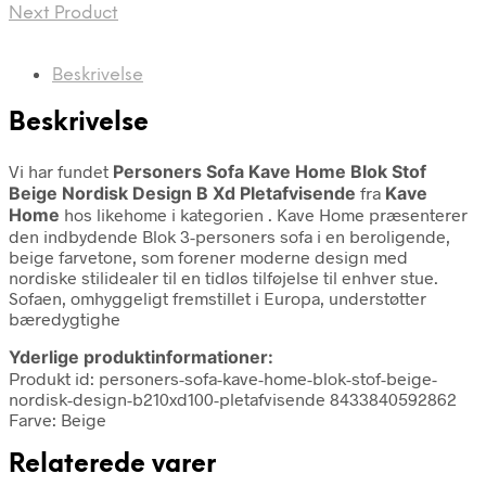
Next Product
Beskrivelse
Beskrivelse
Vi har fundet
Personers Sofa Kave Home Blok Stof
Beige Nordisk Design B Xd Pletafvisende
fra
Kave
Home
hos likehome i kategorien
. Kave Home præsenterer
den indbydende Blok 3-personers sofa i en beroligende,
beige farvetone, som forener moderne design med
nordiske stilidealer til en tidløs tilføjelse til enhver stue.
Sofaen, omhyggeligt fremstillet i Europa, understøtter
bæredygtighe
Yderlige produktinformationer:
Produkt id: personers-sofa-kave-home-blok-stof-beige-
nordisk-design-b210xd100-pletafvisende 8433840592862
Farve: Beige
Relaterede varer