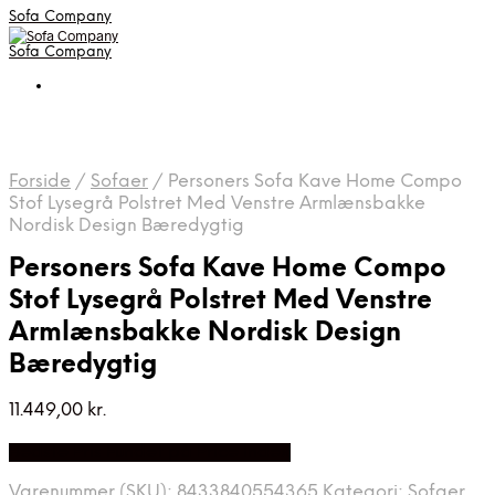
Sofa Company
Sofa Company
Forside
/
Sofaer
/
Personers Sofa Kave Home Compo
Stof Lysegrå Polstret Med Venstre Armlænsbakke
Nordisk Design Bæredygtig
Personers Sofa Kave Home Compo
Stof Lysegrå Polstret Med Venstre
Armlænsbakke Nordisk Design
Bæredygtig
11.449,00
kr.
Bedste Pris Fundet på Price Index
Varenummer (SKU):
8433840554365
Kategori:
Sofaer