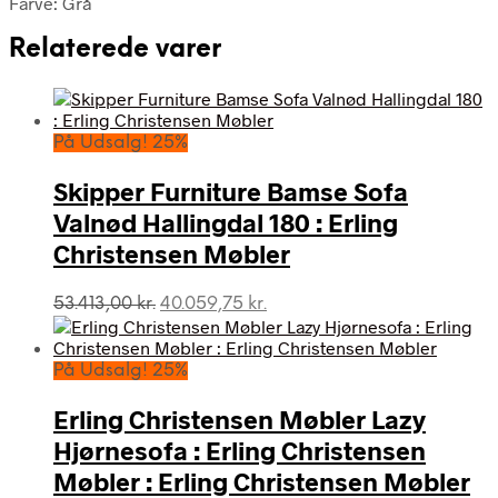
Farve: Grå
Relaterede varer
På Udsalg! 25%
Skipper Furniture Bamse Sofa
Valnød Hallingdal 180 : Erling
Christensen Møbler
Den
Den
53.413,00
kr.
40.059,75
kr.
oprindelige
aktuelle
pris
pris
var:
er:
På Udsalg! 25%
53.413,00 kr..
40.059,75 kr..
Erling Christensen Møbler Lazy
Hjørnesofa : Erling Christensen
Møbler : Erling Christensen Møbler