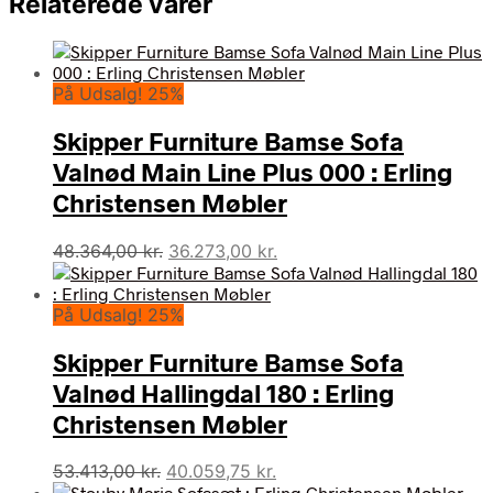
Relaterede varer
På Udsalg! 25%
Skipper Furniture Bamse Sofa
Valnød Main Line Plus 000 : Erling
Christensen Møbler
Den
Den
48.364,00
kr.
36.273,00
kr.
oprindelige
aktuelle
pris
pris
På Udsalg! 25%
var:
er:
48.364,00 kr..
36.273,00 kr..
Skipper Furniture Bamse Sofa
Valnød Hallingdal 180 : Erling
Christensen Møbler
Den
Den
53.413,00
kr.
40.059,75
kr.
oprindelige
aktuelle