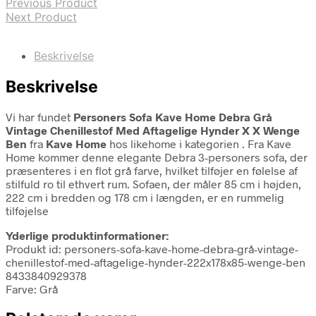
Previous Product
Next Product
Beskrivelse
Beskrivelse
Vi har fundet
Personers Sofa Kave Home Debra Grå
Vintage Chenillestof Med Aftagelige Hynder X X Wenge
Ben
fra
Kave Home
hos likehome i kategorien
. Fra Kave
Home kommer denne elegante Debra 3-personers sofa, der
præsenteres i en flot grå farve, hvilket tilføjer en følelse af
stilfuld ro til ethvert rum. Sofaen, der måler 85 cm i højden,
222 cm i bredden og 178 cm i længden, er en rummelig
tilføjelse
Yderlige produktinformationer:
Produkt id: personers-sofa-kave-home-debra-grå-vintage-
chenillestof-med-aftagelige-hynder-222x178x85-wenge-ben
8433840929378
Farve: Grå