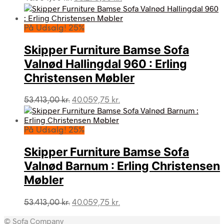
oprindelige
aktuelle
pris
pris
var:
er:
På Udsalg! 25%
48.364,00 kr..
36.273,00 kr..
Skipper Furniture Bamse Sofa
Valnød Hallingdal 960 : Erling
Christensen Møbler
Den
Den
53.413,00
kr.
40.059,75
kr.
oprindelige
aktuelle
pris
pris
var:
er:
På Udsalg! 25%
53.413,00 kr..
40.059,75 kr..
Skipper Furniture Bamse Sofa
Valnød Barnum : Erling Christensen
Møbler
Den
Den
53.413,00
kr.
40.059,75
kr.
oprindelige
aktuelle
© Sofa Company
pris
pris