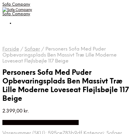
Sofa Company
Sofa Company
Forside
/
Sofaer
/
Personers Sofa Med Puder
Opbevaringsplads Ben Massivt Træ Lille Moderne
Loveseat Fløjlsbøjle 117 Beige
Personers Sofa Med Puder
Opbevaringsplads Ben Massivt Træ
Lille Moderne Loveseat Fløjlsbøjle 117
Beige
2.399,00
kr.
Bedste Pris Fundet på Price Index
Varenummer (SKU):
595ce783b9df
Kategori:
Sofaer