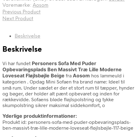
Varemærke:
Aosom
Previous Product
Next Product
Beskrivelse
Beskrivelse
Vi har fundet
Personers Sofa Med Puder
Opbevaringsplads Ben Massivt Træ Lille Moderne
Loveseat Fløjlsbøjle Beige
fra
Aosom
hos lammeuld i
kategorien
. Opdag Mini Sofaen fra brand name: Ideel til
små rum. Under sædet er der et stort rum til tæpper, hynder
og bøger, der holder alt pænt opbevaret og inden for
rækkevidde. Sofaens bløde fløjlspolstring og tykke
skumpolstring sikrer maksimal siddekomfort, o
Yderlige produktinformationer:
Produkt id: personers-sofa-med-puder-opbevaringsplads-
ben-massivt-træ-lille-moderne-loveseat-fløjlsbøjle-117-beige