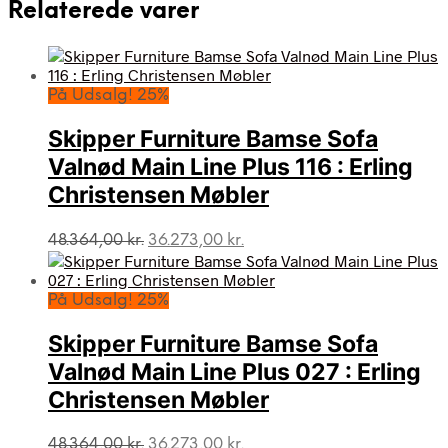
Relaterede varer
På Udsalg! 25%
Skipper Furniture Bamse Sofa
Valnød Main Line Plus 116 : Erling
Christensen Møbler
Den
Den
48.364,00
kr.
36.273,00
kr.
oprindelige
aktuelle
pris
pris
var:
er:
På Udsalg! 25%
48.364,00 kr..
36.273,00 kr..
Skipper Furniture Bamse Sofa
Valnød Main Line Plus 027 : Erling
Christensen Møbler
Den
Den
48.364,00
kr.
36.273,00
kr.