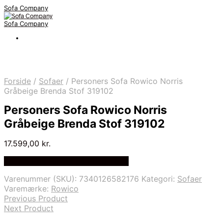
Sofa Company
Sofa Company
Forside
/
Sofaer
/
Personers Sofa Rowico Norris
Gråbeige Brenda Stof 319102
Personers Sofa Rowico Norris
Gråbeige Brenda Stof 319102
17.599,00
kr.
Bedste Pris Fundet på Price Index
Varenummer (SKU):
7340126582176
Kategori:
Sofaer
Varemærke:
Rowico
Previous Product
Next Product