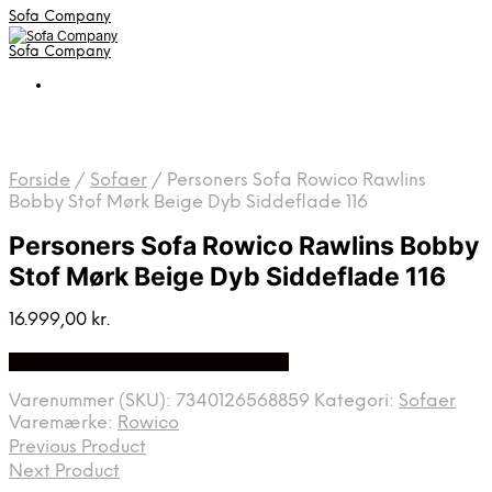
Sofa Company
Sofa Company
Forside
/
Sofaer
/
Personers Sofa Rowico Rawlins
Bobby Stof Mørk Beige Dyb Siddeflade 116
Personers Sofa Rowico Rawlins Bobby
Stof Mørk Beige Dyb Siddeflade 116
16.999,00
kr.
Bedste Pris Fundet på Price Index
Varenummer (SKU):
7340126568859
Kategori:
Sofaer
Varemærke:
Rowico
Previous Product
Next Product