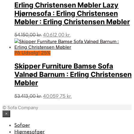
Erling Christensen Møbler Lazy
Hjørnesofa : Erling Christensen
Møbler : Erling Christensen Møbler
Den
Den
54.150,00
kr.
40.612,00
kr.
oprindelige
aktuelle
pris
pris
var:
er:
På Udsalg! 25%
54.150,00 kr..
40.612,00 kr..
Skipper Furniture Bamse Sofa
Valnød Barnum : Erling Christensen
Møbler
Den
Den
53.413,00
kr.
40.059,75
kr.
oprindelige
aktuelle
© Sofa Company
pris
pris
var:
er:
×
53.413,00 kr..
40.059,75 kr..
Sofaer
Hjørnesofaer