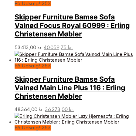
På Udsalg! 25%
Skipper Furniture Bamse Sofa
Valnød Focus Royal 60999 : Erling
Christensen Møbler
Den
Den
53.413,00
kr.
40.059,75
kr.
oprindelige
aktuelle
pris
pris
var:
er:
På Udsalg! 25%
53.413,00 kr..
40.059,75 kr..
Skipper Furniture Bamse Sofa
Valnød Main Line Plus 116 : Erling
Christensen Møbler
Den
Den
48.364,00
kr.
36.273,00
kr.
oprindelige
aktuelle
pris
pris
var:
er:
På Udsalg! 25%
48.364,00 kr..
36.273,00 kr..