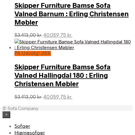
Skipper Furniture Bamse Sofa
Valnød Barnum : Erling Christensen
Møbler
Den
Den
53.413,00
kr.
40.059,75
kr.
oprindelige
aktuelle
pris
pris
var:
er:
På Udsalg! 25%
53.413,00 kr..
40.059,75 kr..
Skipper Furniture Bamse Sofa
Valnød Hallingdal 180 : Erling
Christensen Møbler
Den
Den
53.413,00
kr.
40.059,75
kr.
oprindelige
aktuelle
© Sofa Company
pris
pris
var:
er:
×
53.413,00 kr..
40.059,75 kr..
Sofaer
Hjørnesofaer