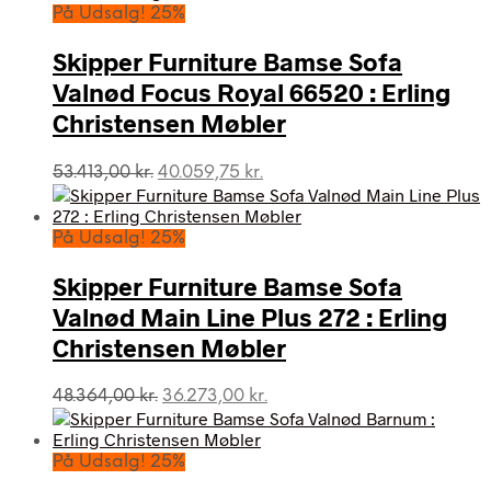
På Udsalg! 25%
Skipper Furniture Bamse Sofa
Valnød Focus Royal 66520 : Erling
Christensen Møbler
Den
Den
53.413,00
kr.
40.059,75
kr.
oprindelige
aktuelle
pris
pris
var:
er:
På Udsalg! 25%
53.413,00 kr..
40.059,75 kr..
Skipper Furniture Bamse Sofa
Valnød Main Line Plus 272 : Erling
Christensen Møbler
Den
Den
48.364,00
kr.
36.273,00
kr.
oprindelige
aktuelle
pris
pris
var:
er:
På Udsalg! 25%
48.364,00 kr..
36.273,00 kr..