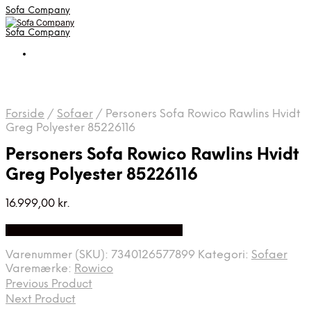
Sofa Company
Sofa Company
Forside
/
Sofaer
/
Personers Sofa Rowico Rawlins Hvidt
Greg Polyester 85226116
Personers Sofa Rowico Rawlins Hvidt
Greg Polyester 85226116
16.999,00
kr.
Bedste Pris Fundet på Price Index
Varenummer (SKU):
7340126577899
Kategori:
Sofaer
Varemærke:
Rowico
Previous Product
Next Product