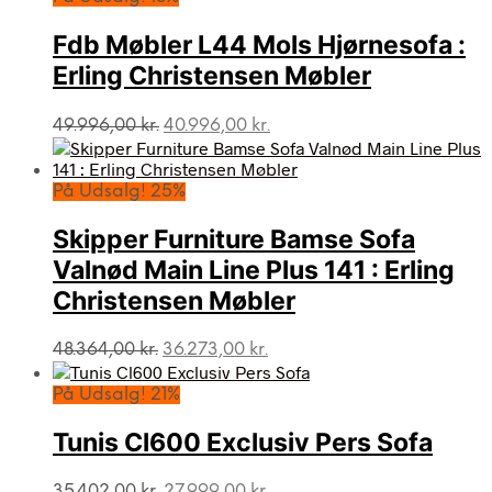
Fdb Møbler L44 Mols Hjørnesofa :
Erling Christensen Møbler
Den
Den
49.996,00
kr.
40.996,00
kr.
oprindelige
aktuelle
pris
pris
var:
er:
På Udsalg! 25%
49.996,00 kr..
40.996,00 kr..
Skipper Furniture Bamse Sofa
Valnød Main Line Plus 141 : Erling
Christensen Møbler
Den
Den
48.364,00
kr.
36.273,00
kr.
oprindelige
aktuelle
pris
pris
På Udsalg! 21%
var:
er:
48.364,00 kr..
36.273,00 kr..
Tunis Cl600 Exclusiv Pers Sofa
Den
Den
35.402,00
kr.
27.999,00
kr.