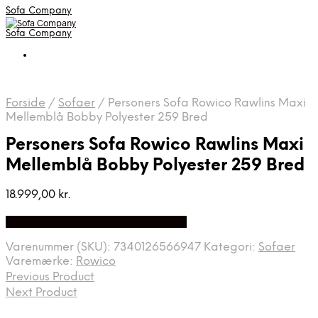
Sofa Company
Sofa Company
Forside
/
Sofaer
/
Personers Sofa Rowico Rawlins Maxi
Mellemblå Bobby Polyester 259 Bred
Personers Sofa Rowico Rawlins Maxi
Mellemblå Bobby Polyester 259 Bred
18.999,00
kr.
Bedste Pris Fundet på Price Index
Varenummer (SKU):
7340126566947
Kategori:
Sofaer
Varemærke:
Rowico
Previous Product
Next Product