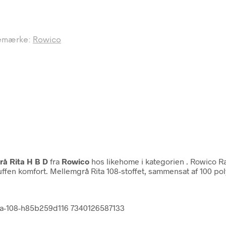
emærke:
Rowico
rå Rita H B D
fra
Rowico
hos likehome i kategorien
. Rowico R
fen komfort. Mellemgrå Rita 108-stoffet, sammensat af 100 poly
ita-108-h85b259d116 7340126587133