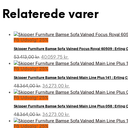
Relaterede varer
På Udsalg! 25%
Skipper Furniture Bamse Sofa Valnød Focus Royal 60509 : Erling 
Den
Den
53.413,00
kr.
40.059,75
kr.
oprindelige
aktuelle
pris
pris
På Udsalg! 25%
var:
er:
Skipper Furniture Bamse Sofa Valnød Main Line Plus 141 : Erling 
53.413,00 kr..
40.059,75 kr..
Den
Den
48.364,00
kr.
36.273,00
kr.
oprindelige
aktuelle
pris
pris
På Udsalg! 25%
var:
er:
Skipper Furniture Bamse Sofa Valnød Main Line Plus 058 : Erling
48.364,00 kr..
36.273,00 kr..
Den
Den
48.364,00
kr.
36.273,00
kr.
oprindelige
aktuelle
pris
pris
På Udsalg! 25%