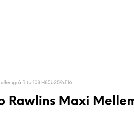
ellemgrå Rita 108 H85b259d116
o Rawlins Maxi Mellem