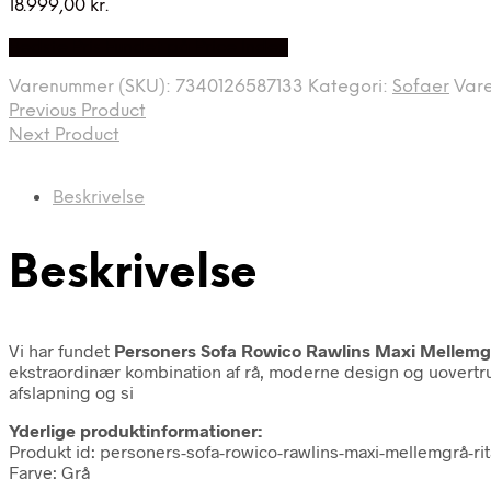
18.999,00
kr.
Bedste Pris Fundet på Price Index
Varenummer (SKU):
7340126587133
Kategori:
Sofaer
Var
Previous Product
Next Product
Beskrivelse
Beskrivelse
Vi har fundet
Personers Sofa Rowico Rawlins Maxi Mellemg
ekstraordinær kombination af rå, moderne design og uovertruf
afslapning og si
Yderlige produktinformationer:
Produkt id: personers-sofa-rowico-rawlins-maxi-mellemgrå-r
Farve: Grå