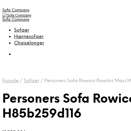
Sofa Company
Sofa Company
Sofaer
Hjørnesofaer
Chaiselonger
Forside
/
Sofaer
/
Personers Sofa Rowico Rawlins Maxi M
Personers Sofa Rowic
H85b259d116