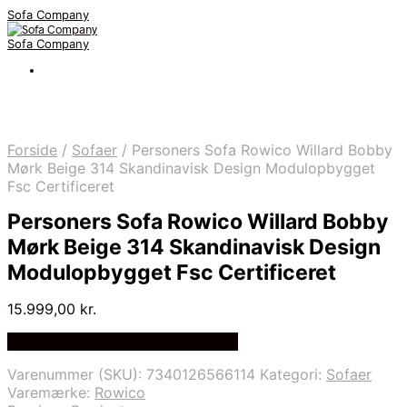
Sofa Company
Sofa Company
Forside
/
Sofaer
/
Personers Sofa Rowico Willard Bobby
Mørk Beige 314 Skandinavisk Design Modulopbygget
Fsc Certificeret
Personers Sofa Rowico Willard Bobby
Mørk Beige 314 Skandinavisk Design
Modulopbygget Fsc Certificeret
15.999,00
kr.
Bedste Pris Fundet på Price Index
Varenummer (SKU):
7340126566114
Kategori:
Sofaer
Varemærke:
Rowico