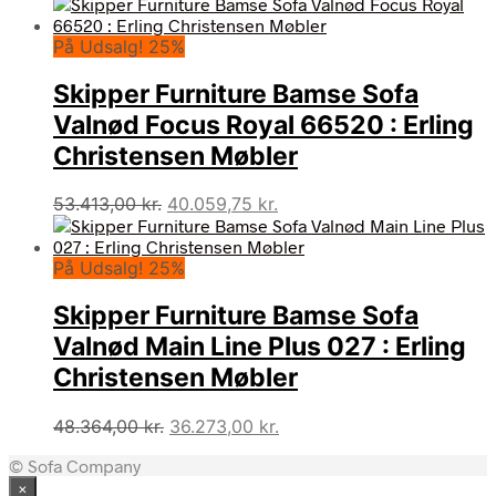
oprindelige
aktuelle
pris
pris
På Udsalg! 25%
var:
er:
48.364,00 kr..
36.273,00 kr..
Skipper Furniture Bamse Sofa
Valnød Focus Royal 66520 : Erling
Christensen Møbler
Den
Den
53.413,00
kr.
40.059,75
kr.
oprindelige
aktuelle
pris
pris
På Udsalg! 25%
var:
er:
53.413,00 kr..
40.059,75 kr..
Skipper Furniture Bamse Sofa
Valnød Main Line Plus 027 : Erling
Christensen Møbler
Den
Den
48.364,00
kr.
36.273,00
kr.
oprindelige
aktuelle
© Sofa Company
pris
pris
×
var:
er: