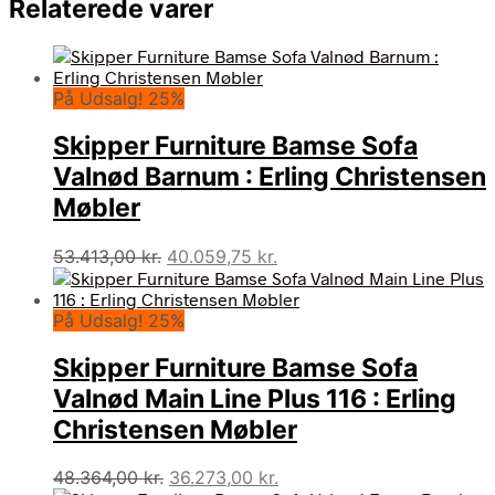
Relaterede varer
På Udsalg! 25%
Skipper Furniture Bamse Sofa
Valnød Barnum : Erling Christensen
Møbler
Den
Den
53.413,00
kr.
40.059,75
kr.
oprindelige
aktuelle
pris
pris
På Udsalg! 25%
var:
er:
53.413,00 kr..
40.059,75 kr..
Skipper Furniture Bamse Sofa
Valnød Main Line Plus 116 : Erling
Christensen Møbler
Den
Den
48.364,00
kr.
36.273,00
kr.