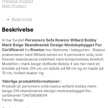
Previous Product
Next Product
Beskrivelse
Beskrivelse
Vi har fundet
Personers Sofa Rowico Willard Bobby
Mørk Beige Skandinavisk Design Modulopbygget Fsc
Certificeret
fra
Rowico
hos likehome i kategorien
. Rowico
præsenterer med Willard-serien en 4-personers sofa, som
forener skandinavisk enkelhed med kompromisløs komfort.
Modellen i mørk beige stofkode Bobby 4 ses her med en
bredde på hele 314 cm, en dybde på 98 cm og en højde på
70 cm, hvilket skaber rig
Yderlige produktinformationer:
Produkt id: personers-sofa-rowico-willard-bobby-mørk-
beige-314-skandinavisk-design-modulopbygget-fsc-
certificeret 7340126566114
Farve: Beige