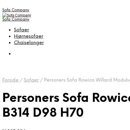
Sofa Company
Sofa Company
Sofaer
Hjørnesofaer
Chaiselonger
Forside
/
Sofaer
/
Personers Sofa Rowico Willard Moduls
Personers Sofa Rowic
B314 D98 H70