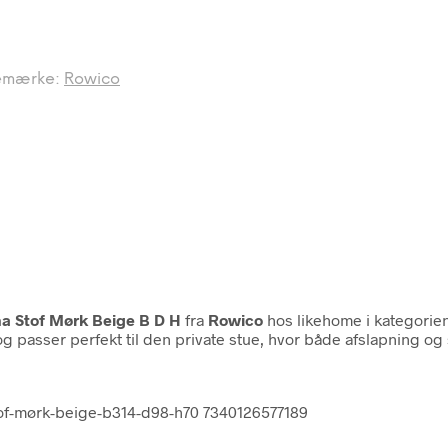
emærke:
Rowico
na Stof Mørk Beige B D H
fra
Rowico
hos likehome i kategorie
 passer perfekt til den private stue, hvor både afslapning og
tof-mørk-beige-b314-d98-h70 7340126577189