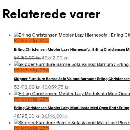
Relaterede varer
På Udsalg! 25%
Erling Christensen Møbler Lazy Hjørnesofa : Erling Christensen M
Den
Den
54.150,00
kr.
40.612,00
kr.
oprindelige
aktuelle
pris
pris
På Udsalg! 25%
var:
er:
Skipper Furniture Bamse Sofa Valnød Barnum : Erling Christense
54.150,00 kr..
40.612,00 kr..
Den
Den
53.413,00
kr.
40.059,75
kr.
oprindelige
aktuelle
pris
pris
På Udsalg! 25%
var:
er:
Erling Christensen Møbler Lazy Modulsofa Med Open End : Erling 
53.413,00 kr..
40.059,75 kr..
Den
Den
48.195,00
kr.
36.146,00
kr.
oprindelige
aktuelle
pris
pris
På Udsalg! 25%