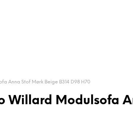
ofa Anna Stof Mørk Beige B314 D98 H70
o Willard Modulsofa A