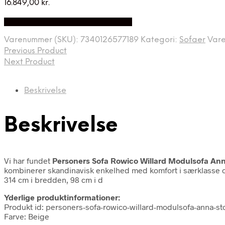
16.849,00
kr.
Bedste Pris Fundet på Price Index
Varenummer (SKU):
7340126577189
Kategori:
Sofaer
Var
Previous Product
Next Product
Beskrivelse
Beskrivelse
Vi har fundet
Personers Sofa Rowico Willard Modulsofa An
kombinerer skandinavisk enkelhed med komfort i særklasse og
314 cm i bredden, 98 cm i d
Yderlige produktinformationer:
Produkt id: personers-sofa-rowico-willard-modulsofa-anna-s
Farve: Beige