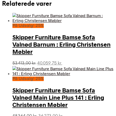
Relaterede varer
På Udsalg! 25%
Skipper Furniture Bamse Sofa
Valnød Barnum : Erling Christensen
Møbler
Den
Den
53.413,00
kr.
40.059,75
kr.
oprindelige
aktuelle
pris
pris
var:
er:
På Udsalg! 25%
53.413,00 kr..
40.059,75 kr..
Skipper Furniture Bamse Sofa
Valnød Main Line Plus 141 : Erling
Christensen Møbler
Den
Den