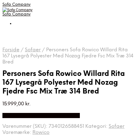
Sofa Company
Sofa Company
Forside
/
Sofaer
/
Personers Sofa Rowico Willard Rita
167 Lysegrå Polyester Med Nozag Fjedre Fsc Mix Træ 314
Bred
Personers Sofa Rowico Willard Rita
167 Lysegrå Polyester Med Nozag
Fjedre Fsc Mix Træ 314 Bred
15.999,00
kr.
Bedste Pris Fundet på Price Index
Varenummer (SKU):
7340126588451
Kategori:
Sofaer
Varemærke:
Rowico