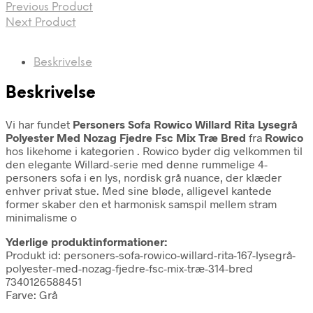
Previous Product
Next Product
Beskrivelse
Beskrivelse
Vi har fundet
Personers Sofa Rowico Willard Rita Lysegrå
Polyester Med Nozag Fjedre Fsc Mix Træ Bred
fra
Rowico
hos likehome i kategorien
. Rowico byder dig velkommen til
den elegante Willard-serie med denne rummelige 4-
personers sofa i en lys, nordisk grå nuance, der klæder
enhver privat stue. Med sine bløde, alligevel kantede
former skaber den et harmonisk samspil mellem stram
minimalisme o
Yderlige produktinformationer:
Produkt id: personers-sofa-rowico-willard-rita-167-lysegrå-
polyester-med-nozag-fjedre-fsc-mix-træ-314-bred
7340126588451
Farve: Grå