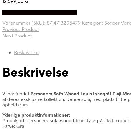
12.699,00
kr.
Bedste Pris Fundet på Price Index
Varenummer (SKU):
8714713205479
Kategori:
Sofaer
Var
Previous Product
Next Product
Beskrivelse
Beskrivelse
Vi har fundet
Personers Sofa Woood Louis Lysegråt Fløjl M
af deres eksklusive kollektion. Denne sofa, med plads til tre
opholdsrum
Yderlige produktinformationer:
Produkt id: personers-sofa-woood-louis-lysegråt-fløjl-modu
Farve: Grå