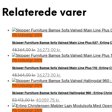
Relaterede varer
På Udsalg! 25%
Skipper Furniture Bamse Sofa Valnød Main Line Plus 027 : Erling 
Den
Den
48.364,00
kr.
36.273,00
kr.
oprindelige
aktuelle
pris
pris
På Udsalg! 25%
var:
er:
Skipper Furniture Bamse Sofa Valnød Main Line Plus 116 : Erling 
48.364,00 kr..
36.273,00 kr..
Den
Den
48.364,00
kr.
36.273,00
kr.
oprindelige
aktuelle
pris
pris
På Udsalg! 25%
var:
er:
Skipper Furniture Bamse Sofa Valnød Hallingdal 960 : Erling Chri
48.364,00 kr..
36.273,00 kr..
Den
Den
53.413,00
kr.
40.059,75
kr.
oprindelige
aktuelle
pris
pris
På Udsalg! 25%