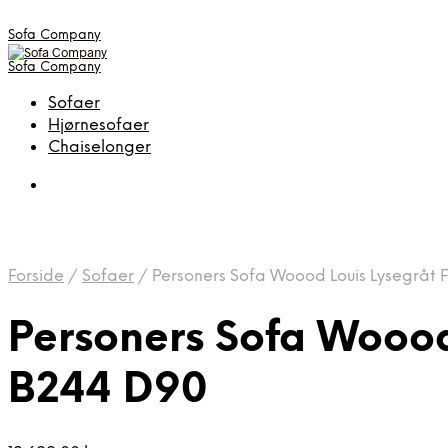
Sofa Company
Sofa Company
Sofaer
Hjørnesofaer
Chaiselonger
Forside
/
Sofaer
/
Personers Sofa Woood Louis Lysegråt 
Personers Sofa Woood
B244 D90