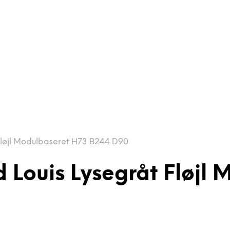
Fløjl Modulbaseret H73 B244 D90
 Louis Lysegråt Fløjl