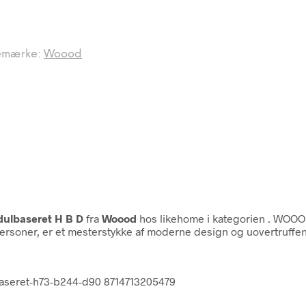
emærke:
Woood
odulbaseret H B D
fra
Woood
hos likehome i kategorien
. WOOOD
 personer, er et mesterstykke af moderne design og uovertruffen
lbaseret-h73-b244-d90 8714713205479