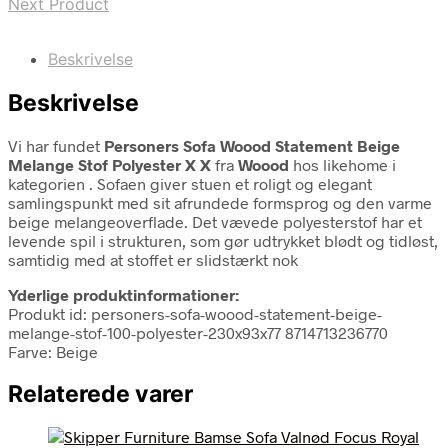
Next Product
Beskrivelse
Beskrivelse
Vi har fundet
Personers Sofa Woood Statement Beige
Melange Stof Polyester X X
fra
Woood
hos likehome i
kategorien
. Sofaen giver stuen et roligt og elegant
samlingspunkt med sit afrundede formsprog og den varme
beige melangeoverflade. Det vævede polyesterstof har et
levende spil i strukturen, som gør udtrykket blødt og tidløst,
samtidig med at stoffet er slidstærkt nok
Yderlige produktinformationer:
Produkt id: personers-sofa-woood-statement-beige-
melange-stof-100-polyester-230x93x77 8714713236770
Farve: Beige
Relaterede varer