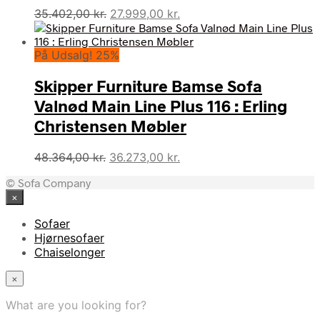
Den
Den
35.402,00
kr.
27.999,00
kr.
oprindelige
aktuelle
pris
pris
På Udsalg! 25%
var:
er:
35.402,00 kr..
27.999,00 kr..
Skipper Furniture Bamse Sofa
Valnød Main Line Plus 116 : Erling
Christensen Møbler
Den
Den
48.364,00
kr.
36.273,00
kr.
oprindelige
aktuelle
© Sofa Company
pris
pris
×
var:
er:
48.364,00 kr..
36.273,00 kr..
Sofaer
Hjørnesofaer
Chaiselonger
×
What are you looking for?