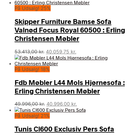
På Udsalg! 25%
Skipper Furniture Bamse Sofa
Valnød Focus Royal 60500 : Erling
Christensen Møbler
Den
Den
53.413,00
kr.
40.059,75
kr.
oprindelige
aktuelle
pris
pris
På Udsalg! 18%
var:
er:
53.413,00 kr..
40.059,75 kr..
Fdb Møbler L44 Mols Hjørnesofa :
Erling Christensen Møbler
Den
Den
49.996,00
kr.
40.996,00
kr.
oprindelige
aktuelle
På Udsalg! 21%
pris
pris
var:
er:
Tunis Cl600 Exclusiv Pers Sofa
49.996,00 kr..
40.996,00 kr..