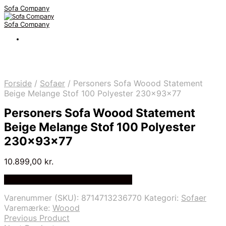
Sofa Company
Sofa Company
Forside
/
Sofaer
/
Personers Sofa Woood Statement
Beige Melange Stof 100 Polyester 230x93x77
Personers Sofa Woood Statement
Beige Melange Stof 100 Polyester
230x93x77
10.899,00
kr.
Bedste Pris Fundet på Price Index
Varenummer (SKU):
8714713236770
Kategori:
Sofaer
Varemærke:
Woood
Previous Product