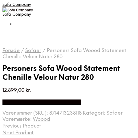
Sofa Company
Sofa Company
Forside
/
Sofaer
/
Personers Sofa Woood Statement
Chenille Velour Natur 280
Personers Sofa Woood Statement
Chenille Velour Natur 280
12.899,00
kr.
Bedste Pris Fundet på Price Index
Varenummer (SKU):
8714713238118
Kategori:
Sofaer
Varemærke:
Woood
Previous Product
Next Product