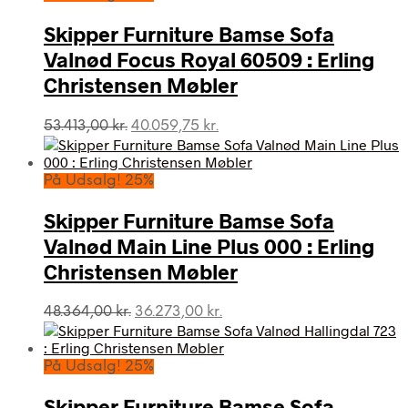
Skipper Furniture Bamse Sofa
Valnød Focus Royal 60509 : Erling
Christensen Møbler
Den
Den
53.413,00
kr.
40.059,75
kr.
oprindelige
aktuelle
pris
pris
var:
er:
På Udsalg! 25%
53.413,00 kr..
40.059,75 kr..
Skipper Furniture Bamse Sofa
Valnød Main Line Plus 000 : Erling
Christensen Møbler
Den
Den
48.364,00
kr.
36.273,00
kr.
oprindelige
aktuelle
pris
pris
var:
er:
På Udsalg! 25%
48.364,00 kr..
36.273,00 kr..
Skipper Furniture Bamse Sofa