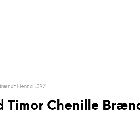
 Brændt Henna L297
d Timor Chenille Bræn