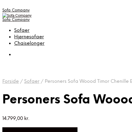
Sofa Company
Sofa Company
Sofaer
Hjørnesofaer
Chaiselonger
Forside
/
Sofaer
/
Personers Sofa Woood Timor Chenille
Personers Sofa Wooo
14.799,00
kr.
Bedste Pris Fundet på Price Index