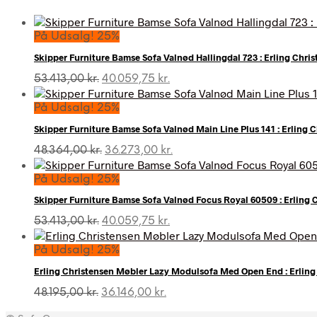
På Udsalg! 25%
Skipper Furniture Bamse Sofa Valnød Hallingdal 723 : Erling Chri
Den
Den
53.413,00
kr.
40.059,75
kr.
oprindelige
aktuelle
pris
pris
På Udsalg! 25%
var:
er:
Skipper Furniture Bamse Sofa Valnød Main Line Plus 141 : Erling 
53.413,00 kr..
40.059,75 kr..
Den
Den
48.364,00
kr.
36.273,00
kr.
oprindelige
aktuelle
pris
pris
På Udsalg! 25%
var:
er:
Skipper Furniture Bamse Sofa Valnød Focus Royal 60509 : Erling 
48.364,00 kr..
36.273,00 kr..
Den
Den
53.413,00
kr.
40.059,75
kr.
oprindelige
aktuelle
pris
pris
På Udsalg! 25%
var:
er:
Erling Christensen Møbler Lazy Modulsofa Med Open End : Erling 
53.413,00 kr..
40.059,75 kr..
Den
Den
48.195,00
kr.
36.146,00
kr.
oprindelige
aktuelle