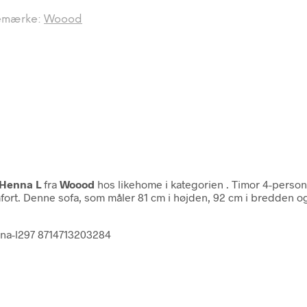
emærke:
Woood
 Henna L
fra
Woood
hos likehome i kategorien
. Timor 4-person
ort. Denne sofa, som måler 81 cm i højden, 92 cm i bredden og 
nna-l297 8714713203284