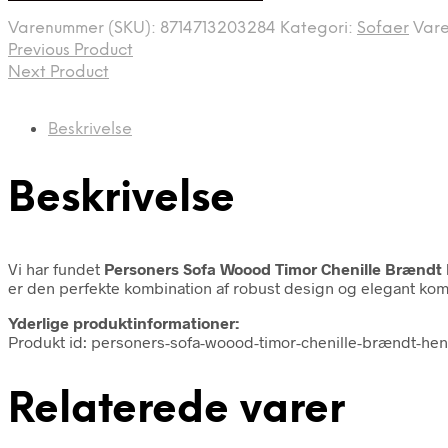
Varenummer (SKU):
8714713203284
Kategori:
Sofaer
Var
Previous Product
Next Product
Beskrivelse
Beskrivelse
Vi har fundet
Personers Sofa Woood Timor Chenille Brændt
er den perfekte kombination af robust design og elegant komf
Yderlige produktinformationer:
Produkt id: personers-sofa-woood-timor-chenille-brændt-he
Relaterede varer