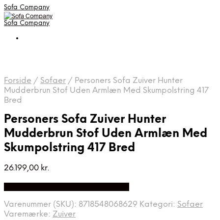
Sofa Company
Sofa Company
Forside
/
Sofaer
/
Personers Sofa Zuiver Hunter
Mudderbrun Stof Uden Armlæn Med Skumpolstring 417
Bred
Personers Sofa Zuiver Hunter
Mudderbrun Stof Uden Armlæn Med
Skumpolstring 417 Bred
26.199,00
kr.
Bedste Pris Fundet på Price Index
Varenummer (SKU):
8718548068629
Kategori:
Sofaer
Varemærke:
Zuiver