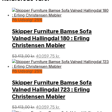
På Udsalg! 25%
Skipper Furniture Bamse Sofa
Valnød Hallingdal 180 : Erling
Christensen Møbler
Den
Den
53.413,00
kr.
40.059,75
kr.
oprindelige
aktuelle
pris
pris
var:
er:
På Udsalg! 25%
53.413,00 kr..
40.059,75 kr..
Skipper Furniture Bamse Sofa
Valnød Hallingdal 723 : Erling
Christensen Møbler
Den
Den
53.413,00
kr.
40.059,75
kr.
oprindelige
aktuelle