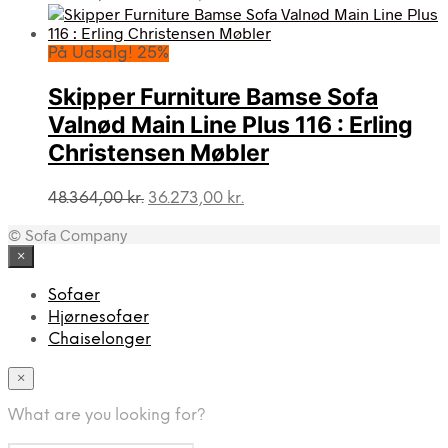
oprindelige
aktuelle
pris
pris
var:
er:
På Udsalg! 25%
48.364,00 kr..
36.273,00 kr..
Skipper Furniture Bamse Sofa
Valnød Main Line Plus 116 : Erling
Christensen Møbler
Den
Den
48.364,00
kr.
36.273,00
kr.
oprindelige
aktuelle
© Sofa Company
pris
pris
var:
er:
×
48.364,00 kr..
36.273,00 kr..
Sofaer
Hjørnesofaer
Chaiselonger
×
What are you looking for?