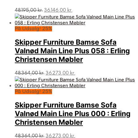
Den
Den
48.195,00
kr.
36.146,00
kr.
oprindelige
aktuelle
pris
pris
var:
er:
På Udsalg! 25%
48.195,00 kr..
36.146,00 kr..
Skipper Furniture Bamse Sofa
Valnød Main Line Plus 058 : Erling
Christensen Møbler
Den
Den
48.364,00
kr.
36.273,00
kr.
oprindelige
aktuelle
pris
pris
var:
er:
På Udsalg! 25%
48.364,00 kr..
36.273,00 kr..
Skipper Furniture Bamse Sofa
Valnød Main Line Plus 000 : Erling
Christensen Møbler
Den
Den
48.364,00
kr.
36.273,00
kr.