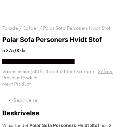
Forside
/
Sofaer
/
Polar Sofa Personers Hvidt Stof
Polar Sofa Personers Hvidt Stof
5.275,00
kr.
Bedste Pris Fundet på Price Index
Varenummer (SKU):
15eb4c2f3ce1
Kategori:
Sofaer
Previous Product
Next Product
Beskrivelse
Beskrivelse
Vi har fundet
Polar Sofa Personers Hvidt Stof
hos 3-