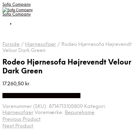
Sofa Company
Sofa Company
Forside
/
Hjørnesofaer
/
Rodeo Hjørnesofa Højrevendt
Velour Dark Green
Rodeo Hjørnesofa Højrevendt Velour
Dark Green
17.260,50
kr.
Bedste Pris Fundet på Price Index
Varenummer (SKU):
8714713105809
Kategori:
Hjørnesofaer
Varemærke:
Bepurehome
Previous Product
Next Product