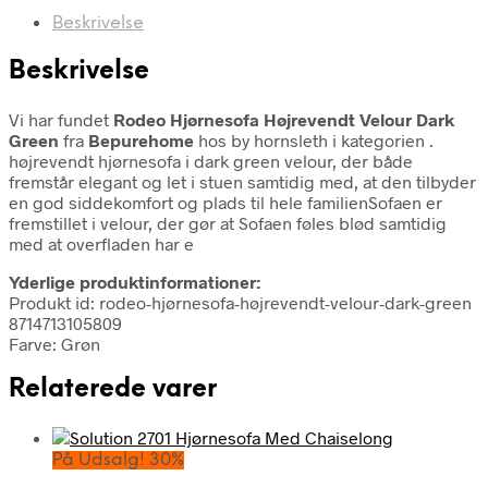
Beskrivelse
Beskrivelse
Vi har fundet
Rodeo Hjørnesofa Højrevendt Velour Dark
Green
fra
Bepurehome
hos by hornsleth i kategorien
.
højrevendt hjørnesofa i dark green velour, der både
fremstår elegant og let i stuen samtidig med, at den tilbyder
en god siddekomfort og plads til hele familienSofaen er
fremstillet i velour, der gør at Sofaen føles blød samtidig
med at overfladen har e
Yderlige produktinformationer:
Produkt id: rodeo-hjørnesofa-højrevendt-velour-dark-green
8714713105809
Farve: Grøn
Relaterede varer
På Udsalg! 30%