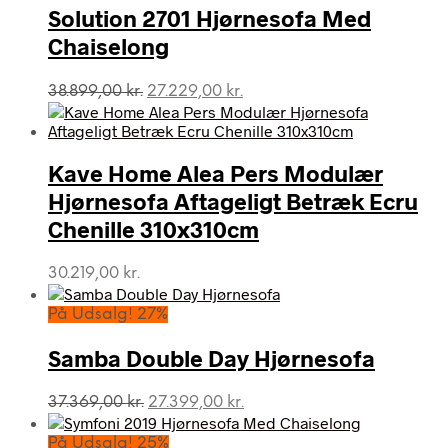
Solution 2701 Hjørnesofa Med
Chaiselong
Den
Den
38.899,00
kr.
27.229,00
kr.
oprindelige
aktuelle
pris
pris
var:
er:
Kave Home Alea Pers Modulær
38.899,00 kr..
27.229,00 kr..
Hjørnesofa Aftageligt Betræk Ecru
Chenille 310x310cm
30.219,00
kr.
På Udsalg! 27%
Samba Double Day Hjørnesofa
Den
Den
37.369,00
kr.
27.399,00
kr.
oprindelige
aktuelle
pris
pris
På Udsalg! 25%