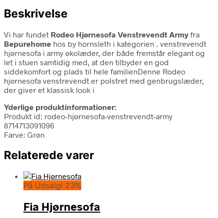
Beskrivelse
Vi har fundet
Rodeo Hjørnesofa Venstrevendt Army
fra
Bepurehome
hos by hornsleth i kategorien
. venstrevendt
hjørnesofa i army økolæder, der både fremstår elegant og
let i stuen samtidig med, at den tilbyder en god
siddekomfort og plads til hele familienDenne Rodeo
hjørnesofa venstrevendt er polstret med genbrugslæder,
der giver et klassisk look i
Yderlige produktinformationer:
Produkt id: rodeo-hjørnesofa-venstrevendt-army
8714713091096
Farve: Grøn
Relaterede varer
På Udsalg! 23%
Fia Hjørnesofa